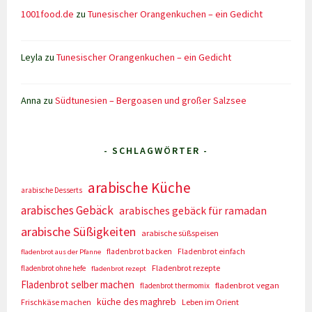
1001food.de
zu
Tunesischer Orangenkuchen – ein Gedicht
Leyla
zu
Tunesischer Orangenkuchen – ein Gedicht
Anna
zu
Südtunesien – Bergoasen und großer Salzsee
- SCHLAGWÖRTER -
arabische Küche
arabische Desserts
arabisches Gebäck
arabisches gebäck für ramadan
arabische Süßigkeiten
arabische süßspeisen
fladenbrot backen
Fladenbrot einfach
fladenbrot aus der Pfanne
Fladenbrot rezepte
fladenbrot ohne hefe
fladenbrot rezept
Fladenbrot selber machen
fladenbrot vegan
fladenbrot thermomix
küche des maghreb
Frischkäse machen
Leben im Orient