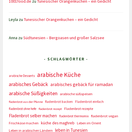
1001food.de
zu
Tunesischer Orangenkuchen – ein Gedicht
Leyla
zu
Tunesischer Orangenkuchen – ein Gedicht
Anna
zu
Südtunesien – Bergoasen und großer Salzsee
- SCHLAGWÖRTER -
arabische Küche
arabische Desserts
arabisches Gebäck
arabisches gebäck für ramadan
arabische Süßigkeiten
arabische süßspeisen
fladenbrot backen
Fladenbrot einfach
fladenbrot aus der Pfanne
Fladenbrot rezepte
fladenbrot ohne hefe
fladenbrot rezept
Fladenbrot selber machen
fladenbrot vegan
fladenbrot thermomix
küche des maghreb
Frischkäse machen
Leben im Orient
leben in Tunesien
Leben in arabischen Ländern