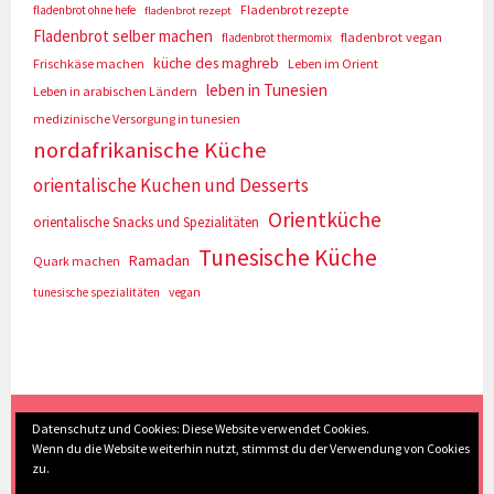
Fladenbrot rezepte
fladenbrot ohne hefe
fladenbrot rezept
Fladenbrot selber machen
fladenbrot vegan
fladenbrot thermomix
küche des maghreb
Frischkäse machen
Leben im Orient
leben in Tunesien
Leben in arabischen Ländern
medizinische Versorgung in tunesien
nordafrikanische Küche
orientalische Kuchen und Desserts
Orientküche
orientalische Snacks und Spezialitäten
Tunesische Küche
Ramadan
Quark machen
tunesische spezialitäten
vegan
(c) Eva Seyberth
|
Home
|
Impressum/Datenschutz
|
Datenschutz und Cookies: Diese Website verwendet Cookies.
Wenn du die Website weiterhin nutzt, stimmst du der Verwendung von Cookies
Inhaltsverzeichnis
|
Kontakt
|
Nach Oben
zu.