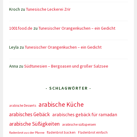
Kroch
zu
Tunesische Leckerei Zrir
1001food.de
zu
Tunesischer Orangenkuchen – ein Gedicht
Leyla
zu
Tunesischer Orangenkuchen – ein Gedicht
Anna
zu
Südtunesien – Bergoasen und großer Salzsee
- SCHLAGWÖRTER -
arabische Küche
arabische Desserts
arabisches Gebäck
arabisches gebäck für ramadan
arabische Süßigkeiten
arabische süßspeisen
fladenbrot backen
Fladenbrot einfach
fladenbrot aus der Pfanne