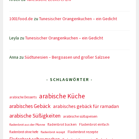
1001food.de
zu
Tunesischer Orangenkuchen – ein Gedicht
Leyla
zu
Tunesischer Orangenkuchen – ein Gedicht
Anna
zu
Südtunesien – Bergoasen und großer Salzsee
- SCHLAGWÖRTER -
arabische Küche
arabische Desserts
arabisches Gebäck
arabisches gebäck für ramadan
arabische Süßigkeiten
arabische süßspeisen
fladenbrot backen
Fladenbrot einfach
fladenbrot aus der Pfanne
Fladenbrot rezepte
fladenbrot ohne hefe
fladenbrot rezept