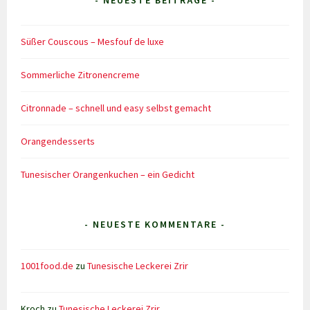
- NEUESTE BEITRÄGE -
Süßer Couscous – Mesfouf de luxe
Sommerliche Zitronencreme
Citronnade – schnell und easy selbst gemacht
Orangendesserts
Tunesischer Orangenkuchen – ein Gedicht
- NEUESTE KOMMENTARE -
1001food.de
zu
Tunesische Leckerei Zrir
Kroch
zu
Tunesische Leckerei Zrir