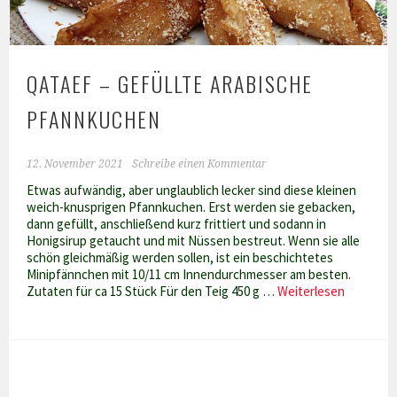
QATAEF – GEFÜLLTE ARABISCHE
PFANNKUCHEN
12. November 2021
Schreibe einen Kommentar
Etwas aufwändig, aber unglaublich lecker sind diese kleinen
weich-knusprigen Pfannkuchen. Erst werden sie gebacken,
dann gefüllt, anschließend kurz frittiert und sodann in
Honigsirup getaucht und mit Nüssen bestreut. Wenn sie alle
schön gleichmäßig werden sollen, ist ein beschichtetes
Minipfännchen mit 10/11 cm Innendurchmesser am besten.
Qataef
Zutaten für ca 15 Stück Für den Teig 450 g …
Weiterlesen
–
gefüllte
arabisch
Pfannku