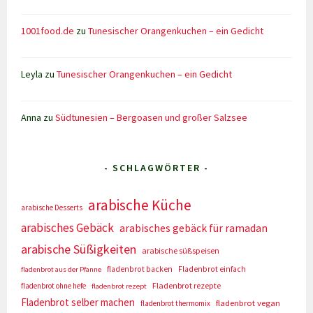
1001food.de
zu
Tunesischer Orangenkuchen – ein Gedicht
Leyla
zu
Tunesischer Orangenkuchen – ein Gedicht
Anna
zu
Südtunesien – Bergoasen und großer Salzsee
- SCHLAGWÖRTER -
arabische Küche
arabische Desserts
arabisches Gebäck
arabisches gebäck für ramadan
arabische Süßigkeiten
arabische süßspeisen
fladenbrot backen
Fladenbrot einfach
fladenbrot aus der Pfanne
Fladenbrot rezepte
fladenbrot ohne hefe
fladenbrot rezept
Fladenbrot selber machen
fladenbrot vegan
fladenbrot thermomix