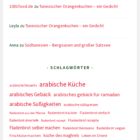
1001food.de
zu
Tunesischer Orangenkuchen – ein Gedicht
Leyla
zu
Tunesischer Orangenkuchen – ein Gedicht
Anna
zu
Südtunesien – Bergoasen und großer Salzsee
- SCHLAGWÖRTER -
arabische Küche
arabische Desserts
arabisches Gebäck
arabisches gebäck für ramadan
arabische Süßigkeiten
arabische süßspeisen
fladenbrot backen
Fladenbrot einfach
fladenbrot aus der Pfanne
Fladenbrot rezepte
fladenbrot ohne hefe
fladenbrot rezept
Fladenbrot selber machen
fladenbrot vegan
fladenbrot thermomix
küche des maghreb
Frischkäse machen
Leben im Orient