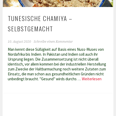
TUNESISCHE CHAMIYA –
SELBSTGEMACHT
10. August 2020
Schreibe einen Kommentar
Man kennt diese Süßigkeit auf Basis eines Nuss-Muses von
Nordafrika bis Indien. In Pakistan und Indien soll auch ihr
Ursprung liegen. Die Zusammensetzung ist nicht überall
identisch, vor allem kommen bei der industriellen Herstellung
zum Zwecke der Haltbarmachung noch weitere Zutaten zum
Einsatz, die man schon aus gesundheitlichen Gründen nicht
Tunesis
unbedingt braucht. "Gesund" wirds durchs …
Weiterlesen
Chamiya
–
selbstg