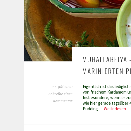
MUHALLABEIYA 
MARINIERTEN P
Eigentlich ist das ledigli
17. Juli 2020
von frischem Kardamom un
Schreibe einen
Insbesondere, wenn er zus
Kommentar
wie hier gerade tagsüber 
Mu
Pudding …
Weiterlesen
–
Pu
mi
Ka