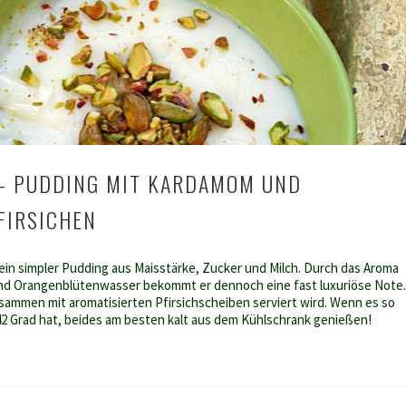
– PUDDING MIT KARDAMOM UND
FIRSICHEN
ch ein simpler Pudding aus Maisstärke, Zucker und Milch. Durch das Aroma
d Orangenblütenwasser bekommt er dennoch eine fast luxuriöse Note.
ammen mit aromatisierten Pfirsichscheiben serviert wird. Wenn es so
42 Grad hat, beides am besten kalt aus dem Kühlschrank genießen!
hallabeiya
dding
t
rdamom