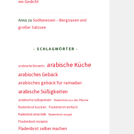
ein Gedicht
Anna
zu
Südtunesien – Bergoasen und
großer Salzsee
- SCHLAGWÖRTER -
arabische Küche
arabische Desserts
arabisches Gebäck
arabisches gebäck für ramadan
arabische Süßigkeiten
arabische süßspeisen
fladenbrot aus der Pfanne
fladenbrot backen
Fladenbrot einfach
fladenbrot ohne hefe
fladenbrot rezept
Fladenbrot rezepte
Fladenbrot selber machen