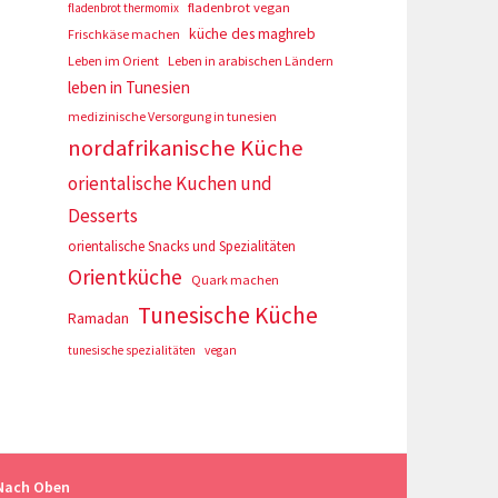
fladenbrot vegan
fladenbrot thermomix
küche des maghreb
Frischkäse machen
Leben im Orient
Leben in arabischen Ländern
leben in Tunesien
medizinische Versorgung in tunesien
nordafrikanische Küche
orientalische Kuchen und
Desserts
orientalische Snacks und Spezialitäten
Orientküche
Quark machen
Tunesische Küche
Ramadan
tunesische spezialitäten
vegan
Nach Oben