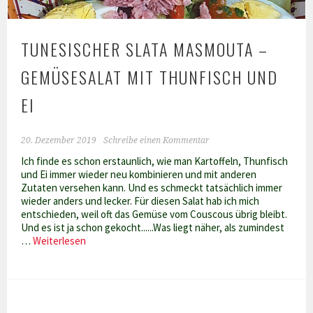
TUNESISCHER SLATA MASMOUTA –
GEMÜSESALAT MIT THUNFISCH UND
EI
20. Dezember 2019
Schreibe einen Kommentar
Ich finde es schon erstaunlich, wie man Kartoffeln, Thunfisch
und Ei immer wieder neu kombinieren und mit anderen
Zutaten versehen kann. Und es schmeckt tatsächlich immer
wieder anders und lecker. Für diesen Salat hab ich mich
entschieden, weil oft das Gemüse vom Couscous übrig bleibt.
Und es ist ja schon gekocht......Was liegt näher, als zumindest
Tunesischer
…
Weiterlesen
Slata
Masmouta
–
Gemüsesalat
mit