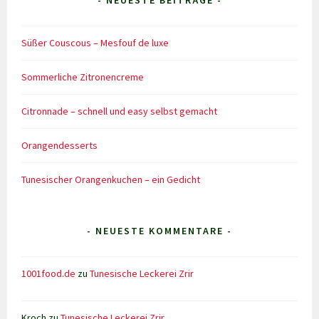
- NEUESTE BEITRÄGE -
Süßer Couscous – Mesfouf de luxe
Sommerliche Zitronencreme
Citronnade – schnell und easy selbst gemacht
Orangendesserts
Tunesischer Orangenkuchen – ein Gedicht
- NEUESTE KOMMENTARE -
1001food.de
zu
Tunesische Leckerei Zrir
Kroch
zu
Tunesische Leckerei Zrir