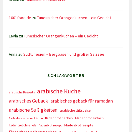
1001food.de
zu
Tunesischer Orangenkuchen – ein Gedicht
Leyla
zu
Tunesischer Orangenkuchen – ein Gedicht
Anna
zu
Südtunesien – Bergoasen und großer Salzsee
- SCHLAGWÖRTER -
arabische Küche
arabische Desserts
arabisches Gebäck
arabisches gebäck für ramadan
arabische Süßigkeiten
arabische süßspeisen
fladenbrot backen
Fladenbrot einfach
fladenbrot aus der Pfanne
Fladenbrot rezepte
fladenbrot ohne hefe
fladenbrot rezept