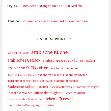
Leyla
zu
Tunesischer Orangenkuchen – ein Gedicht
Anna
zu
Südtunesien – Bergoasen und großer Salzsee
- SCHLAGWÖRTER -
arabische Küche
arabische Desserts
arabisches Gebäck
arabisches gebäck für ramadan
arabische Süßigkeiten
arabische süßspeisen
fladenbrot backen
Fladenbrot einfach
fladenbrot aus der Pfanne
Fladenbrot rezepte
fladenbrot ohne hefe
fladenbrot rezept
Fladenbrot selber machen
fladenbrot vegan
fladenbrot thermomix
küche des maghreb
Frischkäse machen
Leben im Orient
leben in Tunesien
Leben in arabischen Ländern
medizinische Versorgung in tunesien