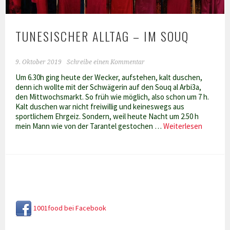
TUNESISCHER ALLTAG – IM SOUQ
9. Oktober 2019
Schreibe einen Kommentar
Um 6.30h ging heute der Wecker, aufstehen, kalt duschen,
denn ich wollte mit der Schwägerin auf den Souq al Arbi3a,
den Mittwochsmarkt. So früh wie möglich, also schon um 7 h.
Kalt duschen war nicht freiwillig und keineswegs aus
sportlichem Ehrgeiz. Sondern, weil heute Nacht um 2.50 h
Tunesis
mein Mann wie von der Tarantel gestochen …
Weiterlesen
Alltag
–
Im
Souq
1001food bei Facebook