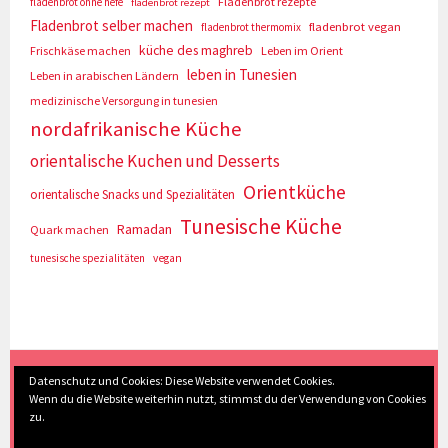
Fladenbrot rezepte
fladenbrot ohne hefe
fladenbrot rezept
Fladenbrot selber machen
fladenbrot vegan
fladenbrot thermomix
küche des maghreb
Frischkäse machen
Leben im Orient
leben in Tunesien
Leben in arabischen Ländern
medizinische Versorgung in tunesien
nordafrikanische Küche
orientalische Kuchen und Desserts
Orientküche
orientalische Snacks und Spezialitäten
Tunesische Küche
Ramadan
Quark machen
tunesische spezialitäten
vegan
(c) Eva Seyberth
|
Home
|
Impressum/Datenschutz
|
Datenschutz und Cookies: Diese Website verwendet Cookies.
Wenn du die Website weiterhin nutzt, stimmst du der Verwendung von Cookies
Inhaltsverzeichnis
|
Kontakt
|
Nach Oben
zu.