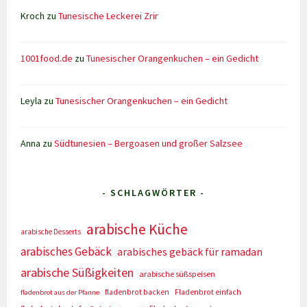
Kroch
zu
Tunesische Leckerei Zrir
1001food.de
zu
Tunesischer Orangenkuchen – ein Gedicht
Leyla
zu
Tunesischer Orangenkuchen – ein Gedicht
Anna
zu
Südtunesien – Bergoasen und großer Salzsee
- SCHLAGWÖRTER -
arabische Küche
arabische Desserts
arabisches Gebäck
arabisches gebäck für ramadan
arabische Süßigkeiten
arabische süßspeisen
fladenbrot backen
Fladenbrot einfach
fladenbrot aus der Pfanne