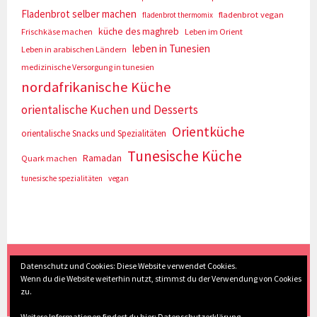
Fladenbrot selber machen
fladenbrot vegan
fladenbrot thermomix
küche des maghreb
Frischkäse machen
Leben im Orient
leben in Tunesien
Leben in arabischen Ländern
medizinische Versorgung in tunesien
nordafrikanische Küche
orientalische Kuchen und Desserts
Orientküche
orientalische Snacks und Spezialitäten
Tunesische Küche
Ramadan
Quark machen
tunesische spezialitäten
vegan
(c) Eva Seyberth
|
Home
|
Impressum/Datenschutz
|
Datenschutz und Cookies: Diese Website verwendet Cookies.
Wenn du die Website weiterhin nutzt, stimmst du der Verwendung von Cookies
Inhaltsverzeichnis
|
Kontakt
|
Nach Oben
zu.
Weitere Informationen findest du hier:
Datenschutzerklärung