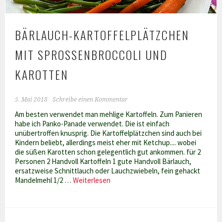
BÄRLAUCH-KARTOFFELPLÄTZCHEN
MIT SPROSSENBROCCOLI UND
KAROTTEN
5. Mai 2018
Schreibe einen Kommentar
Am besten verwendet man mehlige Kartoffeln. Zum Panieren
habe ich Panko-Panade verwendet. Die ist einfach
unübertroffen knusprig. Die Kartoffelplätzchen sind auch bei
Kindern beliebt, allerdings meist eher mit Ketchup.... wobei
die süßen Karotten schon gelegentlich gut ankommen. für 2
Personen 2 Handvoll Kartoffeln 1 gute Handvoll Bärlauch,
ersatzweise Schnittlauch oder Lauchzwiebeln, fein gehackt
Bärlauch-
Mandelmehl 1/2 …
Weiterlesen
Kartoffelplätzchen
mit
Sprossenbroccoli
und