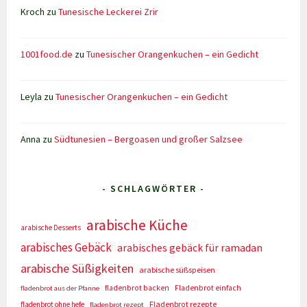
Kroch
zu
Tunesische Leckerei Zrir
1001food.de
zu
Tunesischer Orangenkuchen – ein Gedicht
Leyla
zu
Tunesischer Orangenkuchen – ein Gedicht
Anna
zu
Südtunesien – Bergoasen und großer Salzsee
- SCHLAGWÖRTER -
arabische Küche
arabische Desserts
arabisches Gebäck
arabisches gebäck für ramadan
arabische Süßigkeiten
arabische süßspeisen
fladenbrot backen
Fladenbrot einfach
fladenbrot aus der Pfanne
Fladenbrot rezepte
fladenbrot ohne hefe
fladenbrot rezept