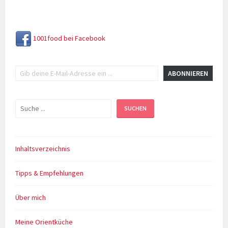
Karotten
1001food bei Facebook
Gib deine E-Mail-Adresse ein ...
ABONNIEREN
Suchen
SUCHEN
Inhaltsverzeichnis
Tipps & Empfehlungen
Über mich
Meine Orientküche