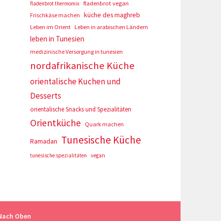
fladenbrot vegan
fladenbrot thermomix
küche des maghreb
Frischkäse machen
Leben im Orient
Leben in arabischen Ländern
leben in Tunesien
medizinische Versorgung in tunesien
nordafrikanische Küche
orientalische Kuchen und
Desserts
orientalische Snacks und Spezialitäten
Orientküche
Quark machen
Tunesische Küche
Ramadan
tunesische spezialitäten
vegan
Nach Oben