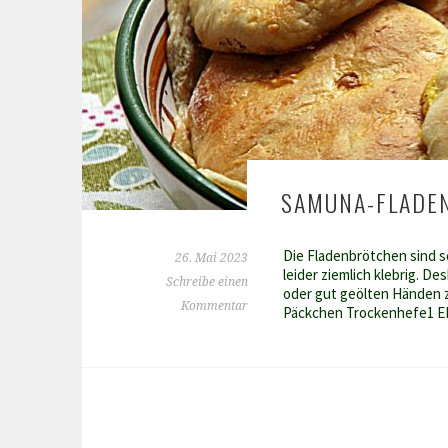
SAMUNA-FLADEN
Die Fladenbrötchen sind se
26. Mai 2023
leider ziemlich klebrig. D
Schreibe einen
oder gut geölten Händen z
Kommentar
Päckchen Trockenhefe1 EL