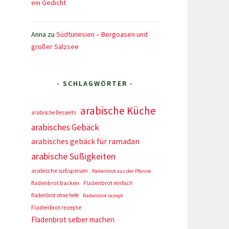
ein Gedicht
Anna
zu
Südtunesien – Bergoasen und
großer Salzsee
- SCHLAGWÖRTER -
arabische Küche
arabische Desserts
arabisches Gebäck
arabisches gebäck für ramadan
arabische Süßigkeiten
arabische süßspeisen
fladenbrot aus der Pfanne
fladenbrot backen
Fladenbrot einfach
fladenbrot ohne hefe
fladenbrot rezept
Fladenbrot rezepte
Fladenbrot selber machen