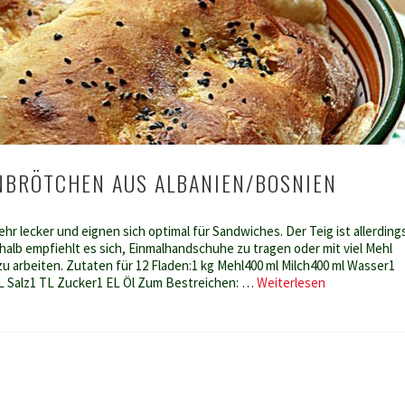
BRÖTCHEN AUS ALBANIEN/BOSNIEN
hr lecker und eignen sich optimal für Sandwiches. Der Teig ist allerding
eshalb empfiehlt es sich, Einmalhandschuhe zu tragen oder mit viel Mehl
u arbeiten. Zutaten für 12 Fladen:1 kg Mehl400 ml Milch400 ml Wasser1
Samuna-
 Salz1 TL Zucker1 EL Öl Zum Bestreichen: …
Weiterlesen
Fladenbrötch
aus
Albanien/Bos