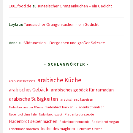
1001food.de
zu
Tunesischer Orangenkuchen – ein Gedicht
Leyla
zu
Tunesischer Orangenkuchen – ein Gedicht
Anna
zu
Südtunesien – Bergoasen und großer Salzsee
- SCHLAGWÖRTER -
arabische Küche
arabische Desserts
arabisches Gebäck
arabisches gebäck für ramadan
arabische Süßigkeiten
arabische süßspeisen
fladenbrot backen
Fladenbrot einfach
fladenbrot aus der Pfanne
Fladenbrot rezepte
fladenbrot ohne hefe
fladenbrot rezept
Fladenbrot selber machen
fladenbrot vegan
fladenbrot thermomix
küche des maghreb
Frischkäse machen
Leben im Orient