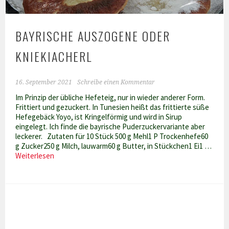
BAYRISCHE AUSZOGENE ODER
KNIEKIACHERL
16. September 2021
Schreibe einen Kommentar
Im Prinzip der übliche Hefeteig, nur in wieder anderer Form.
Frittiert und gezuckert. In Tunesien heißt das frittierte süße
Hefegebäck Yoyo, ist Kringelförmig und wird in Sirup
eingelegt. Ich finde die bayrische Puderzuckervariante aber
leckerer. Zutaten für 10 Stück 500 g Mehl1 P Trockenhefe60
g Zucker250 g Milch, lauwarm60 g Butter, in Stückchen1 Ei1 …
Bayrische
Weiterlesen
Auszogene
oder
Kniekiacherl