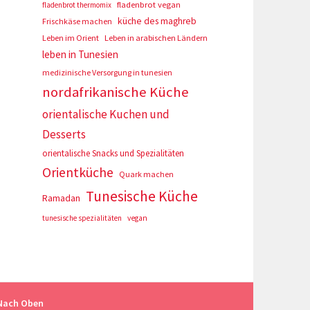
fladenbrot vegan
fladenbrot thermomix
küche des maghreb
Frischkäse machen
Leben im Orient
Leben in arabischen Ländern
leben in Tunesien
medizinische Versorgung in tunesien
nordafrikanische Küche
orientalische Kuchen und
Desserts
orientalische Snacks und Spezialitäten
Orientküche
Quark machen
Tunesische Küche
Ramadan
tunesische spezialitäten
vegan
Nach Oben