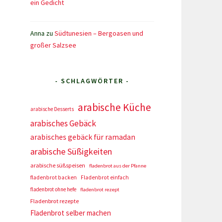
ein Gedicht
Anna
zu
Südtunesien – Bergoasen und
großer Salzsee
- SCHLAGWÖRTER -
arabische Küche
arabische Desserts
arabisches Gebäck
arabisches gebäck für ramadan
arabische Süßigkeiten
arabische süßspeisen
fladenbrot aus der Pfanne
fladenbrot backen
Fladenbrot einfach
fladenbrot ohne hefe
fladenbrot rezept
Fladenbrot rezepte
Fladenbrot selber machen