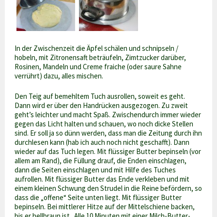
In der Zwischenzeit die Äpfel schälen und schnipseln /
hobeln, mit Zitronensaft beträufeln, Zimtzucker darüber,
Rosinen, Mandeln und Creme fraiche (oder saure Sahne
verrührt) dazu, alles mischen.
Den Teig auf bemehltem Tuch ausrollen, soweit es geht.
Dann wird er über den Handrücken ausgezogen. Zu zweit
geht’s leichter und macht Spaß. Zwischendurch immer wieder
gegen das Licht halten und schauen, wo noch dicke Stellen
sind. Er soll ja so dünn werden, dass man die Zeitung durch ihn
durchlesen kann (hab ich auch noch nicht geschafft). Dann
wieder auf das Tuch legen. Mit flüssiger Butter bepinseln (vor
allem am Rand), die Füllung drauf, die Enden einschlagen,
dann die Seiten einschlagen und mit Hilfe des Tuches
aufrollen. Mit flüssiger Butter das Ende verkleben und mit
einem kleinen Schwung den Strudel in die Reine befördern, so
dass die „offene“ Seite unten liegt. Mit flüssiger Butter
bepinseln. Bei mittlerer Hitze auf der Mittelschiene backen,
bis er hellbraun ist.. Alle 10 Minuten mit einer Milch-Butter-