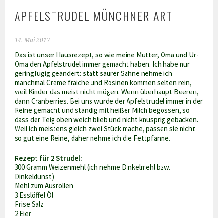
APFELSTRUDEL MÜNCHNER ART
14. Mai 2017
Das ist unser Hausrezept, so wie meine Mutter, Oma und Ur-
Oma den Apfelstrudel immer gemacht haben. Ich habe nur
geringfügig geändert: statt saurer Sahne nehme ich
manchmal Creme fraiche und Rosinen kommen selten rein,
weil Kinder das meist nicht mögen. Wenn überhaupt Beeren,
dann Cranberries. Bei uns wurde der Apfelstrudel immer in der
Reine gemacht und ständig mit heißer Milch begossen, so
dass der Teig oben weich blieb und nicht knusprig gebacken.
Weil ich meistens gleich zwei Stück mache, passen sie nicht
so gut eine Reine, daher nehme ich die Fettpfanne.
Rezept für 2 Strudel:
300 Gramm Weizenmehl (ich nehme Dinkelmehl bzw.
Dinkeldunst)
Mehl zum Ausrollen
3 Esslöffel Öl
Prise Salz
2 Eier