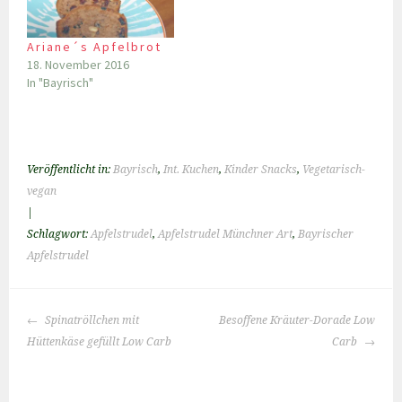
Ariane´s Apfelbrot
18. November 2016
In "Bayrisch"
Veröffentlicht in:
Bayrisch
,
Int. Kuchen
,
Kinder Snacks
,
Vegetarisch-
vegan
|
Schlagwort:
Apfelstrudel
,
Apfelstrudel Münchner Art
,
Bayrischer
Apfelstrudel
BEITRAGS-
Spinatröllchen mit
Besoffene Kräuter-Dorade Low
NAVIGATION
Hüttenkäse gefüllt Low Carb
Carb