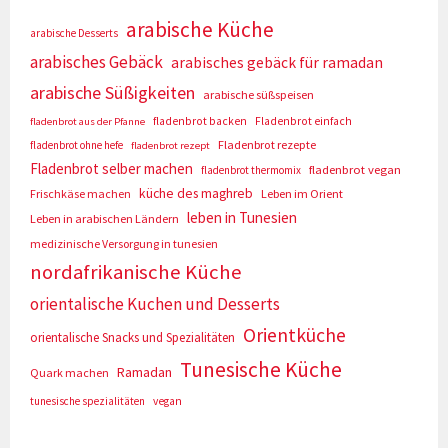
arabische Küche
arabische Desserts
arabisches Gebäck
arabisches gebäck für ramadan
arabische Süßigkeiten
arabische süßspeisen
fladenbrot backen
Fladenbrot einfach
fladenbrot aus der Pfanne
Fladenbrot rezepte
fladenbrot ohne hefe
fladenbrot rezept
Fladenbrot selber machen
fladenbrot vegan
fladenbrot thermomix
küche des maghreb
Frischkäse machen
Leben im Orient
leben in Tunesien
Leben in arabischen Ländern
medizinische Versorgung in tunesien
nordafrikanische Küche
orientalische Kuchen und Desserts
Orientküche
orientalische Snacks und Spezialitäten
Tunesische Küche
Ramadan
Quark machen
tunesische spezialitäten
vegan