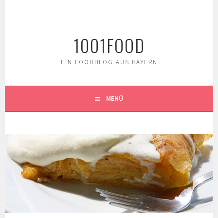
Springe
zum
Inhalt
1001FOOD
EIN FOODBLOG AUS BAYERN
MENÜ