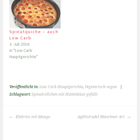
Spinatquiche – auch
Low Carb
3. Juli 2016
In "Low Carb
Hauptgerichte"
Veröffentlicht in:
Low Carb Hauptgerichte
,
Vegetarisch-vegan
|
Schlagwort:
Spinatröllchen mit Hüttenkäse gefüllt
BEITRAGS-
Klebreis mit Mango
Apfelstrudel Münchner Art
NAVIGATION