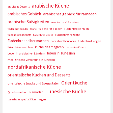
arabische Küche
arabische Desserts
arabisches Gebäck
arabisches gebäck für ramadan
arabische Süßigkeiten
arabische süßspeisen
fladenbrot backen
Fladenbrot einfach
fladenbrot aus der Pfanne
Fladenbrot rezepte
fladenbrot ohne hefe
fladenbrot rezept
Fladenbrot selber machen
fladenbrot vegan
fladenbrot thermomix
küche des maghreb
Frischkäse machen
Leben im Orient
leben in Tunesien
Leben in arabischen Ländern
medizinische Versorgung in tunesien
nordafrikanische Küche
orientalische Kuchen und Desserts
Orientküche
orientalische Snacks und Spezialitäten
Tunesische Küche
Ramadan
Quark machen
tunesische spezialitäten
vegan