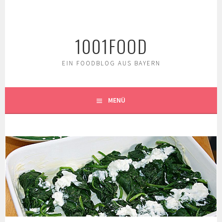
Springe
zum
Inhalt
1001FOOD
EIN FOODBLOG AUS BAYERN
MENÜ