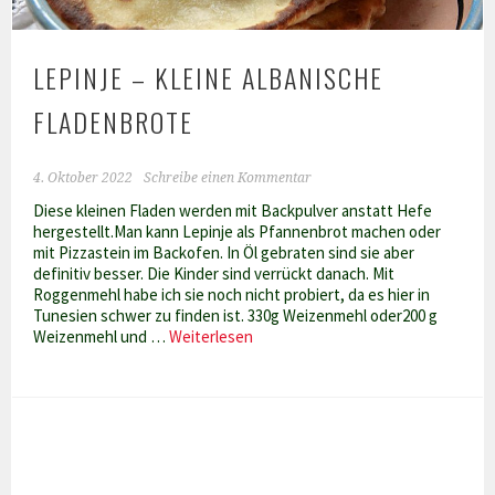
LEPINJE – KLEINE ALBANISCHE
FLADENBROTE
4. Oktober 2022
Schreibe einen Kommentar
Diese kleinen Fladen werden mit Backpulver anstatt Hefe
hergestellt.Man kann Lepinje als Pfannenbrot machen oder
mit Pizzastein im Backofen. In Öl gebraten sind sie aber
definitiv besser. Die Kinder sind verrückt danach. Mit
Roggenmehl habe ich sie noch nicht probiert, da es hier in
Tunesien schwer zu finden ist. 330g Weizenmehl oder200 g
Lepinje
Weizenmehl und …
Weiterlesen
–
kleine
albanische
Fladenbrote