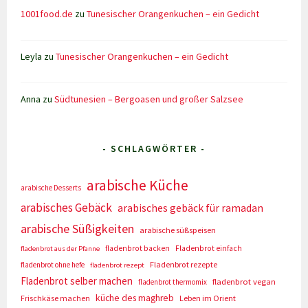
1001food.de
zu
Tunesischer Orangenkuchen – ein Gedicht
Leyla
zu
Tunesischer Orangenkuchen – ein Gedicht
Anna
zu
Südtunesien – Bergoasen und großer Salzsee
- SCHLAGWÖRTER -
arabische Küche
arabische Desserts
arabisches Gebäck
arabisches gebäck für ramadan
arabische Süßigkeiten
arabische süßspeisen
fladenbrot backen
Fladenbrot einfach
fladenbrot aus der Pfanne
Fladenbrot rezepte
fladenbrot ohne hefe
fladenbrot rezept
Fladenbrot selber machen
fladenbrot vegan
fladenbrot thermomix
küche des maghreb
Frischkäse machen
Leben im Orient