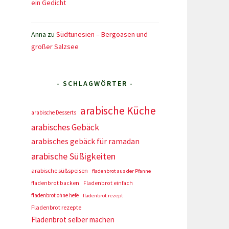
ein Gedicht
Anna
zu
Südtunesien – Bergoasen und
großer Salzsee
- SCHLAGWÖRTER -
arabische Küche
arabische Desserts
arabisches Gebäck
arabisches gebäck für ramadan
arabische Süßigkeiten
arabische süßspeisen
fladenbrot aus der Pfanne
fladenbrot backen
Fladenbrot einfach
fladenbrot ohne hefe
fladenbrot rezept
Fladenbrot rezepte
Fladenbrot selber machen