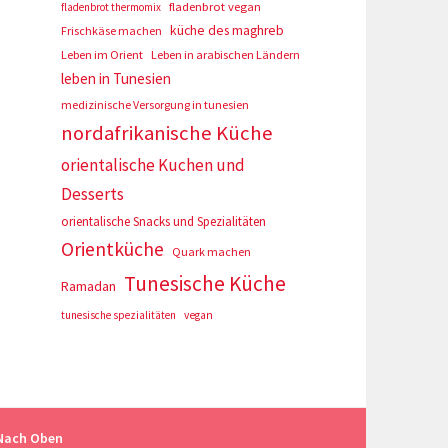
fladenbrot vegan
fladenbrot thermomix
küche des maghreb
Frischkäse machen
Leben im Orient
Leben in arabischen Ländern
leben in Tunesien
medizinische Versorgung in tunesien
nordafrikanische Küche
orientalische Kuchen und
Desserts
orientalische Snacks und Spezialitäten
Orientküche
Quark machen
Tunesische Küche
Ramadan
tunesische spezialitäten
vegan
Nach Oben