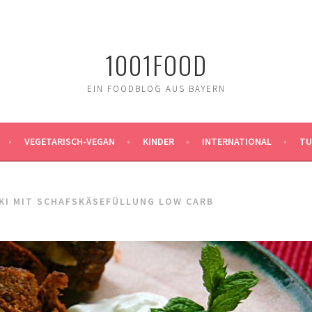
1001FOOD
EIN FOODBLOG AUS BAYERN
VEGETARISCH-VEGAN
KINDER
INTERNATIONAL
TU
KI MIT SCHAFSKÄSEFÜLLUNG LOW CARB