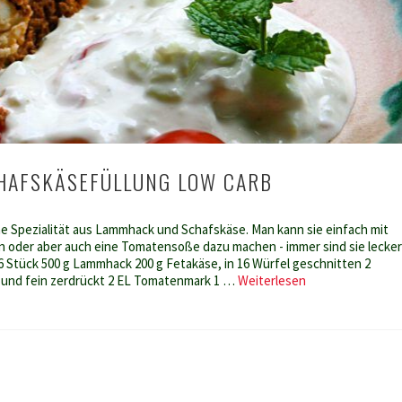
CHAFSKÄSEFÜLLUNG LOW CARB
che Spezialität aus Lammhack und Schafskäse. Man kann sie einfach mit
n oder aber auch eine Tomatensoße dazu machen - immer sind sie lecker
6 Stück 500 g Lammhack 200 g Fetakäse, in 16 Würfel geschnitten 2
Bifteki
und fein zerdrückt 2 EL Tomatenmark 1 …
Weiterlesen
mit
Schafskäsefüllu
Low
Carb