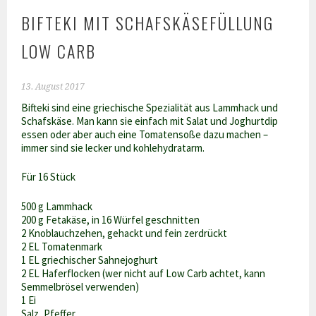
BIFTEKI MIT SCHAFSKÄSEFÜLLUNG
LOW CARB
13. August 2017
Bifteki sind eine griechische Spezialität aus Lammhack und
Schafskäse. Man kann sie einfach mit Salat und Joghurtdip
essen oder aber auch eine Tomatensoße dazu machen –
immer sind sie lecker und kohlehydratarm.
Für 16 Stück
500 g Lammhack
200 g Fetakäse, in 16 Würfel geschnitten
2 Knoblauchzehen, gehackt und fein zerdrückt
2 EL Tomatenmark
1 EL griechischer Sahnejoghurt
2 EL Haferflocken (wer nicht auf Low Carb achtet, kann
Semmelbrösel verwenden)
1 Ei
Salz, Pfeffer