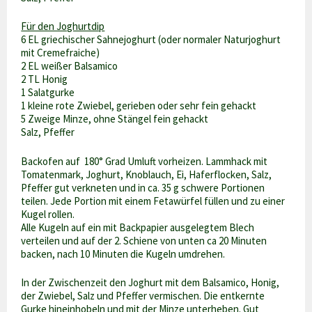
Für den Joghurtdip
6 EL griechischer Sahnejoghurt (oder normaler Naturjoghurt
mit Cremefraiche)
2 EL weißer Balsamico
2 TL Honig
1 Salatgurke
1 kleine rote Zwiebel, gerieben oder sehr fein gehackt
5 Zweige Minze, ohne Stängel fein gehackt
Salz, Pfeffer
Backofen auf 180° Grad Umluft vorheizen. Lammhack mit
Tomatenmark, Joghurt, Knoblauch, Ei, Haferflocken, Salz,
Pfeffer gut verkneten und in ca. 35 g schwere Portionen
teilen. Jede Portion mit einem Fetawürfel füllen und zu einer
Kugel rollen.
Alle Kugeln auf ein mit Backpapier ausgelegtem Blech
verteilen und auf der 2. Schiene von unten ca 20 Minuten
backen, nach 10 Minuten die Kugeln umdrehen.
In der Zwischenzeit den Joghurt mit dem Balsamico, Honig,
der Zwiebel, Salz und Pfeffer vermischen. Die entkernte
Gurke hineinhobeln und mit der Minze unterheben. Gut