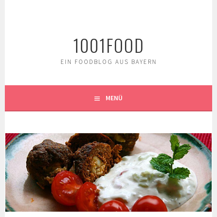
Springe
zum
Inhalt
1001FOOD
EIN FOODBLOG AUS BAYERN
MENÜ