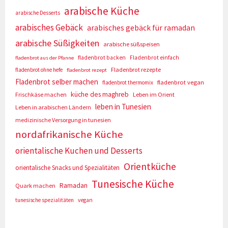
arabische Küche
arabische Desserts
arabisches Gebäck
arabisches gebäck für ramadan
arabische Süßigkeiten
arabische süßspeisen
fladenbrot backen
Fladenbrot einfach
fladenbrot aus der Pfanne
Fladenbrot rezepte
fladenbrot ohne hefe
fladenbrot rezept
Fladenbrot selber machen
fladenbrot vegan
fladenbrot thermomix
küche des maghreb
Frischkäse machen
Leben im Orient
leben in Tunesien
Leben in arabischen Ländern
medizinische Versorgung in tunesien
nordafrikanische Küche
orientalische Kuchen und Desserts
Orientküche
orientalische Snacks und Spezialitäten
Tunesische Küche
Ramadan
Quark machen
tunesische spezialitäten
vegan