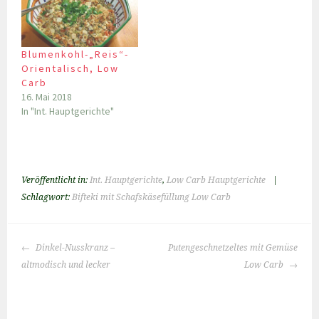
Blumenkohl-„Reis“-
Orientalisch, Low
Carb
16. Mai 2018
In "Int. Hauptgerichte"
Veröffentlicht in:
Int. Hauptgerichte
,
Low Carb Hauptgerichte
|
Schlagwort:
Bifteki mit Schafskäsefüllung Low Carb
BEITRAGS-
Dinkel-Nusskranz –
Putengeschnetzeltes mit Gemüse
NAVIGATION
altmodisch und lecker
Low Carb