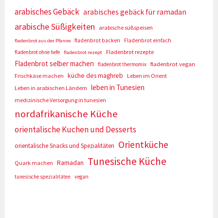
arabisches Gebäck
arabisches gebäck für ramadan
arabische Süßigkeiten
arabische süßspeisen
fladenbrot backen
Fladenbrot einfach
fladenbrot aus der Pfanne
Fladenbrot rezepte
fladenbrot ohne hefe
fladenbrot rezept
Fladenbrot selber machen
fladenbrot vegan
fladenbrot thermomix
küche des maghreb
Frischkäse machen
Leben im Orient
leben in Tunesien
Leben in arabischen Ländern
medizinische Versorgung in tunesien
nordafrikanische Küche
orientalische Kuchen und Desserts
Orientküche
orientalische Snacks und Spezialitäten
Tunesische Küche
Ramadan
Quark machen
tunesische spezialitäten
vegan