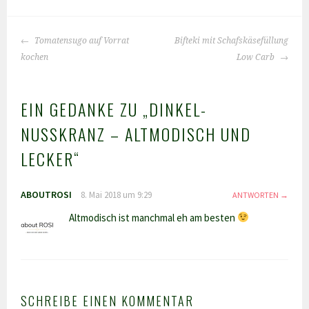
BEITRAGS-
Tomatensugo auf Vorrat
Bifteki mit Schafskäsefüllung
NAVIGATION
kochen
Low Carb
EIN GEDANKE ZU „
DINKEL-
NUSSKRANZ – ALTMODISCH UND
LECKER
“
ABOUTROSI
8. Mai 2018 um 9:29
ANTWORTEN
Altmodisch ist manchmal eh am besten
SCHREIBE EINEN KOMMENTAR