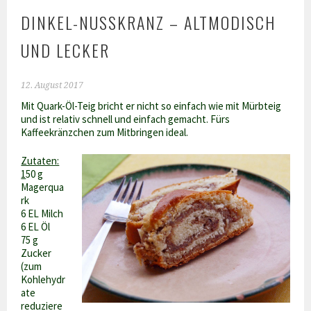
DINKEL-NUSSKRANZ – ALTMODISCH
UND LECKER
12. August 2017
Mit Quark-Öl-Teig bricht er nicht so einfach wie mit Mürbteig
und ist relativ schnell und einfach gemacht. Fürs
Kaffeekränzchen zum Mitbringen ideal.
Zutaten:
1
50 g
Magerqua
rk
6 EL Milch
6 EL Öl
75 g
Zucker
(zum
Kohlehydr
ate
reduziere