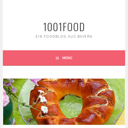
Springe
zum
Inhalt
1001FOOD
EIN FOODBLOG AUS BAYERN
MENÜ