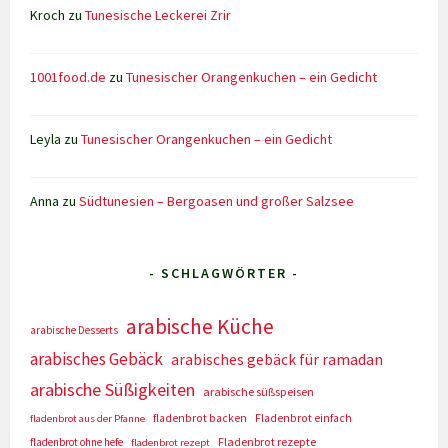
Kroch
zu
Tunesische Leckerei Zrir
1001food.de
zu
Tunesischer Orangenkuchen – ein Gedicht
Leyla
zu
Tunesischer Orangenkuchen – ein Gedicht
Anna
zu
Südtunesien – Bergoasen und großer Salzsee
- SCHLAGWÖRTER -
arabische Küche
arabische Desserts
arabisches Gebäck
arabisches gebäck für ramadan
arabische Süßigkeiten
arabische süßspeisen
fladenbrot backen
Fladenbrot einfach
fladenbrot aus der Pfanne
Fladenbrot rezepte
fladenbrot ohne hefe
fladenbrot rezept