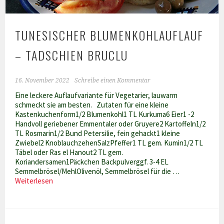
TUNESISCHER BLUMENKOHLAUFLAUF
– TADSCHIEN BRUCLU
16. November 2022
Schreibe einen Kommentar
Eine leckere Auflaufvariante für Vegetarier, lauwarm
schmeckt sie am besten. Zutaten für eine kleine
Kastenkuchenform1/2 Blumenkohl1 TL Kurkuma6 Eier1 -2
Handvoll geriebener Emmentaler oder Gruyere2 Kartoffeln1/2
TL Rosmarin1/2 Bund Petersilie, fein gehackt1 kleine
Zwiebel2 KnoblauchzehenSalzPfeffer1 TL gem. Kumin1/2 TL
Täbel oder Ras el Hanout2 TL gem.
Koriandersamen1Päckchen Backpulverggf. 3-4 EL
Semmelbrösel/MehlOlivenöl, Semmelbrösel für die …
Tunesischer
Weiterlesen
Blumenkohlauflauf
–
Tadschien
bruclu