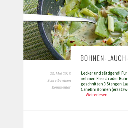
BOHNEN-LAUCH
Lecker und sättigend! Für
28. Mai 2018
nehmen Fleisch oder Rühre
Schreibe einen
geschnitten 3 Stangen Lau
Kommentar
Canellini Bohnen (ersatzw
Bohnen-
…
Weiterlesen
Lauch-
Topf
mit
Zitronens
Low
Carb