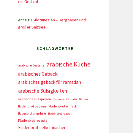
ein Gedicht
Anna
zu
Südtunesien – Bergoasen und
großer Salzsee
- SCHLAGWÖRTER -
arabische Küche
arabische Desserts
arabisches Gebäck
arabisches gebäck für ramadan
arabische Süßigkeiten
arabische süßspeisen
fladenbrot aus der Pfanne
fladenbrot backen
Fladenbrot einfach
fladenbrot ohne hefe
fladenbrot rezept
Fladenbrot rezepte
Fladenbrot selber machen