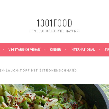
1001FOOD
EIN FOODBLOG AUS BAYERN
VEGETARISCH-VEGAN
KINDER
INTERNATIONAL
TU
EN-LAUCH-TOPF MIT ZITRONENSCHMAND