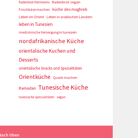
fladenbrot vegan
fladenbrot thermomix
küche des maghreb
Frischkäse machen
Leben im Orient
Leben in arabischen Ländern
leben in Tunesien
medizinische Versorgung in tunesien
nordafrikanische Küche
orientalische Kuchen und
Desserts
orientalische Snacks und Spezialitäten
Orientküche
Quark machen
Tunesische Küche
Ramadan
tunesische spezialitäten
vegan
Nach Oben