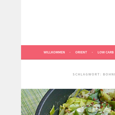
Springe
zum
Inhalt
WILLKOMMEN
ORIENT
LOW CARB
SCHLAGWORT:
BOHN