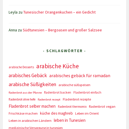
Leyla
zu
Tunesischer Orangenkuchen – ein Gedicht
Anna
zu
Südtunesien – Bergoasen und großer Salzsee
- SCHLAGWÖRTER -
arabische Küche
arabische Desserts
arabisches Gebäck
arabisches gebäck für ramadan
arabische Süßigkeiten
arabische süßspeisen
fladenbrot backen
Fladenbrot einfach
fladenbrot aus der Pfanne
Fladenbrot rezepte
fladenbrot ohne hefe
fladenbrot rezept
Fladenbrot selber machen
fladenbrot vegan
fladenbrot thermomix
küche des maghreb
Frischkäse machen
Leben im Orient
leben in Tunesien
Leben in arabischen Ländern
medizinische Versorgung in tunesien