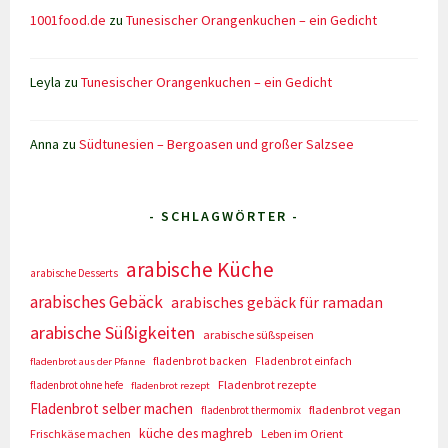
1001food.de
zu
Tunesischer Orangenkuchen – ein Gedicht
Leyla
zu
Tunesischer Orangenkuchen – ein Gedicht
Anna
zu
Südtunesien – Bergoasen und großer Salzsee
- SCHLAGWÖRTER -
arabische Küche
arabische Desserts
arabisches Gebäck
arabisches gebäck für ramadan
arabische Süßigkeiten
arabische süßspeisen
fladenbrot backen
Fladenbrot einfach
fladenbrot aus der Pfanne
Fladenbrot rezepte
fladenbrot ohne hefe
fladenbrot rezept
Fladenbrot selber machen
fladenbrot vegan
fladenbrot thermomix
küche des maghreb
Frischkäse machen
Leben im Orient