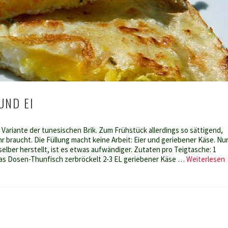
UND EI
e Variante der tunesischen Brik. Zum Frühstück allerdings so sättigend,
 braucht. Die Füllung macht keine Arbeit: Eier und geriebener Käse. Nu
elber herstellt, ist es etwas aufwändiger. Zutaten pro Teigtasche: 1
B
twas Dosen-Thunfisch zerbröckelt 2-3 EL geriebener Käse …
Weiterlesen
m
E