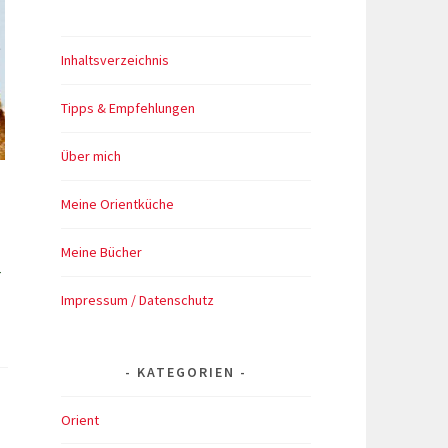
Inhaltsverzeichnis
Tipps & Empfehlungen
Über mich
Meine Orientküche
Meine Bücher
r
Impressum / Datenschutz
rik
it
Käse
und
KATEGORIEN
i
Orient