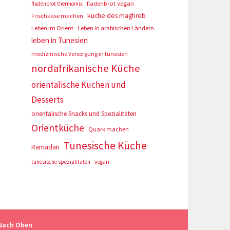
fladenbrot vegan
fladenbrot thermomix
küche des maghreb
Frischkäse machen
Leben im Orient
Leben in arabischen Ländern
leben in Tunesien
medizinische Versorgung in tunesien
nordafrikanische Küche
orientalische Kuchen und
Desserts
orientalische Snacks und Spezialitäten
Orientküche
Quark machen
Tunesische Küche
Ramadan
tunesische spezialitäten
vegan
Nach Oben