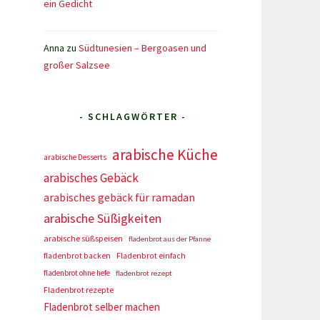
ein Gedicht
Anna
zu
Südtunesien – Bergoasen und
großer Salzsee
- SCHLAGWÖRTER -
arabische Küche
arabische Desserts
arabisches Gebäck
arabisches gebäck für ramadan
arabische Süßigkeiten
arabische süßspeisen
fladenbrot aus der Pfanne
fladenbrot backen
Fladenbrot einfach
fladenbrot ohne hefe
fladenbrot rezept
Fladenbrot rezepte
Fladenbrot selber machen