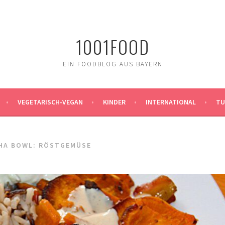
1001FOOD
EIN FOODBLOG AUS BAYERN
VEGETARISCH-VEGAN
KINDER
INTERNATIONAL
TU
HA BOWL: RÖSTGEMÜSE