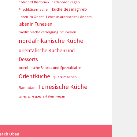
fladenbrot vegan
fladenbrot thermomix
küche des maghreb
Frischkäse machen
Leben im Orient
Leben in arabischen Ländern
leben in Tunesien
medizinische Versorgung in tunesien
nordafrikanische Küche
orientalische Kuchen und
Desserts
orientalische Snacks und Spezialitäten
Orientküche
Quark machen
Tunesische Küche
Ramadan
tunesische spezialitäten
vegan
Nach Oben