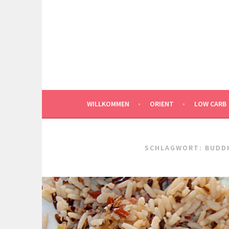
Springe
zum
Inhalt
WILLKOMMEN
ORIENT
LOW CARB
SCHLAGWORT:
BUDD