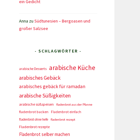
ein Gedicht
Anna
zu
Südtunesien – Bergoasen und
großer Salzsee
- SCHLAGWÖRTER -
arabische Küche
arabische Desserts
arabisches Gebäck
arabisches gebäck für ramadan
arabische Süßigkeiten
arabische süßspeisen
fladenbrot aus der Pfanne
fladenbrot backen
Fladenbrot einfach
fladenbrot ohne hefe
fladenbrot rezept
Fladenbrot rezepte
Fladenbrot selber machen