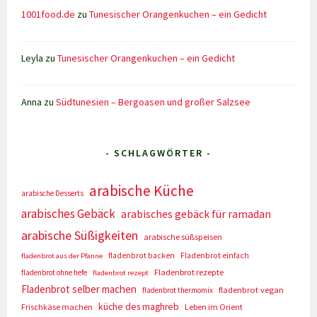
1001food.de
zu
Tunesischer Orangenkuchen – ein Gedicht
Leyla
zu
Tunesischer Orangenkuchen – ein Gedicht
Anna
zu
Südtunesien – Bergoasen und großer Salzsee
- SCHLAGWÖRTER -
arabische Küche
arabische Desserts
arabisches Gebäck
arabisches gebäck für ramadan
arabische Süßigkeiten
arabische süßspeisen
fladenbrot backen
Fladenbrot einfach
fladenbrot aus der Pfanne
Fladenbrot rezepte
fladenbrot ohne hefe
fladenbrot rezept
Fladenbrot selber machen
fladenbrot vegan
fladenbrot thermomix
küche des maghreb
Frischkäse machen
Leben im Orient