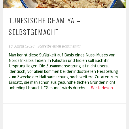
TUNESISCHE CHAMIYA –
SELBSTGEMACHT
10. August 2020
Schreibe einen Kommentar
Man kennt diese Süßigkeit auf Basis eines Nuss-Muses von
Nordafrika bis Indien. In Pakistan und Indien soll auch ihr
Ursprung liegen. Die Zusammensetzung ist nicht überall
identisch, vor allem kommen bei der industriellen Herstellung
zum Zwecke der Haltbarmachung noch weitere Zutaten zum
Einsatz, die man schon aus gesundheitlichen Gründen nicht
Tunesis
unbedingt braucht. "Gesund" wirds durchs …
Weiterlesen
Chamiya
–
selbstg