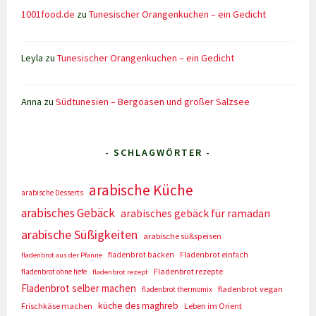
1001food.de
zu
Tunesischer Orangenkuchen – ein Gedicht
Leyla
zu
Tunesischer Orangenkuchen – ein Gedicht
Anna
zu
Südtunesien – Bergoasen und großer Salzsee
- SCHLAGWÖRTER -
arabische Küche
arabische Desserts
arabisches Gebäck
arabisches gebäck für ramadan
arabische Süßigkeiten
arabische süßspeisen
fladenbrot backen
Fladenbrot einfach
fladenbrot aus der Pfanne
Fladenbrot rezepte
fladenbrot ohne hefe
fladenbrot rezept
Fladenbrot selber machen
fladenbrot vegan
fladenbrot thermomix
küche des maghreb
Frischkäse machen
Leben im Orient