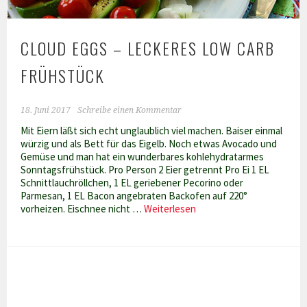
CLOUD EGGS – LECKERES LOW CARB
FRÜHSTÜCK
18. Juni 2017
Schreibe einen Kommentar
Mit Eiern läßt sich echt unglaublich viel machen. Baiser einmal
würzig und als Bett für das Eigelb. Noch etwas Avocado und
Gemüse und man hat ein wunderbares kohlehydratarmes
Sonntagsfrühstück. Pro Person 2 Eier getrennt Pro Ei 1 EL
Schnittlauchröllchen, 1 EL geriebener Pecorino oder
Parmesan, 1 EL Bacon angebraten Backofen auf 220°
Cloud
vorheizen. Eischnee nicht …
Weiterlesen
Eggs
–
leckeres
Low
Carb
Frühstück