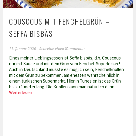
COUSCOUS MIT FENCHELGRÜN –
SEFFA BISBÄS
11. Januar 2020
Schreibe einen Kommentar
Eines meiner Lieblingsessen ist Seffa bisbäs, d.h. Couscous
nur mit Sauce und mit dem Grün vom Fenchel. Superlecker!
Auch in Deutschland müsste es möglich sein, Fenchelknollen
mit dem Grün zu bekommen, am ehesten wahrscheinlich in
einem türkischen Supermarkt. Hier in Tunesien ist das Grün
bis zu 1 meter lang. Die Knollen kann man natürlich dann …
Couscous
Weiterlesen
mit
Fenchelgrün
–
Seffa
bisbäs