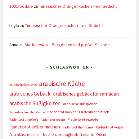
1001food.de
zu
Tunesischer Orangenkuchen – ein Gedicht
Leyla
zu
Tunesischer Orangenkuchen – ein Gedicht
Anna
zu
Südtunesien – Bergoasen und großer Salzsee
- SCHLAGWÖRTER -
arabische Küche
arabische Desserts
arabisches Gebäck
arabisches gebäck für ramadan
arabische Süßigkeiten
arabische süßspeisen
fladenbrot backen
Fladenbrot einfach
fladenbrot aus der Pfanne
Fladenbrot rezepte
fladenbrot ohne hefe
fladenbrot rezept
Fladenbrot selber machen
fladenbrot vegan
fladenbrot thermomix
küche des maghreb
Frischkäse machen
Leben im Orient