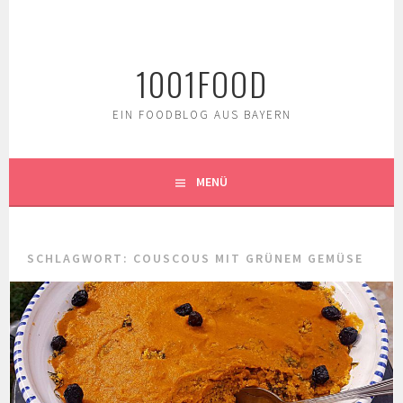
Springe
zum
Inhalt
1001FOOD
EIN FOODBLOG AUS BAYERN
MENÜ
SCHLAGWORT:
COUSCOUS MIT GRÜNEM GEMÜSE