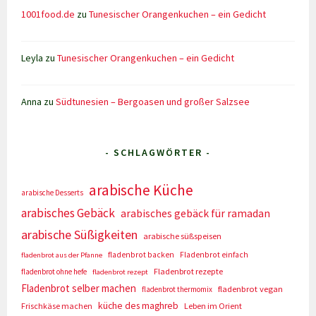
1001food.de
zu
Tunesischer Orangenkuchen – ein Gedicht
Leyla
zu
Tunesischer Orangenkuchen – ein Gedicht
Anna
zu
Südtunesien – Bergoasen und großer Salzsee
- SCHLAGWÖRTER -
arabische Küche
arabische Desserts
arabisches Gebäck
arabisches gebäck für ramadan
arabische Süßigkeiten
arabische süßspeisen
fladenbrot backen
Fladenbrot einfach
fladenbrot aus der Pfanne
Fladenbrot rezepte
fladenbrot ohne hefe
fladenbrot rezept
Fladenbrot selber machen
fladenbrot vegan
fladenbrot thermomix
küche des maghreb
Frischkäse machen
Leben im Orient