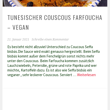
TUNESISCHER COUSCOUS FARFOUCHA
– VEGAN
21. Januar 2021
Schreibe einen Kommentar
Es besteht nicht allzuviel Unterschied zu Coucous Seffa
bisbäs.Die Sauce wird exakt genauso hergestellt. Beim Seffa
bisbäs kommt außer dem Fenchelgrün sonst nichts mehr
unter den Couscous. Beim Farfoucha kommen zusätzlich
Lauchzwiebeln, Petersilie, grüne und rote Paprika und wer
möchte, Kartoffeln dazu. Es ist also wie Seffa bisbäs ein
Tunesisc
veganer , sehr leckerer Couscous. Serviert …
Weiterlesen
Couscou
Farfouch
–
vegan