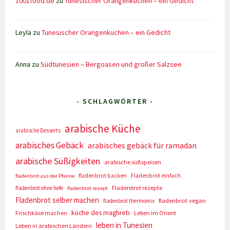
1001food.de
zu
Tunesischer Orangenkuchen – ein Gedicht
Leyla
zu
Tunesischer Orangenkuchen – ein Gedicht
Anna
zu
Südtunesien – Bergoasen und großer Salzsee
- SCHLAGWÖRTER -
arabische Küche
arabische Desserts
arabisches Gebäck
arabisches gebäck für ramadan
arabische Süßigkeiten
arabische süßspeisen
fladenbrot backen
Fladenbrot einfach
fladenbrot aus der Pfanne
Fladenbrot rezepte
fladenbrot ohne hefe
fladenbrot rezept
Fladenbrot selber machen
fladenbrot vegan
fladenbrot thermomix
küche des maghreb
Frischkäse machen
Leben im Orient
leben in Tunesien
Leben in arabischen Ländern