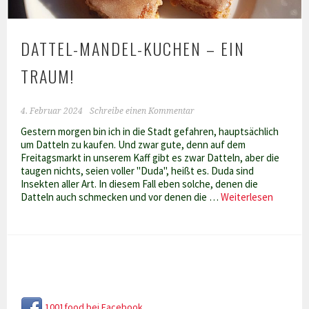
DATTEL-MANDEL-KUCHEN – EIN
TRAUM!
4. Februar 2024
Schreibe einen Kommentar
Gestern morgen bin ich in die Stadt gefahren, hauptsächlich
um Datteln zu kaufen. Und zwar gute, denn auf dem
Freitagsmarkt in unserem Kaff gibt es zwar Datteln, aber die
taugen nichts, seien voller "Duda", heißt es. Duda sind
Insekten aller Art. In diesem Fall eben solche, denen die
Dattel-
Datteln auch schmecken und vor denen die …
Weiterlesen
Mandel-
kuchen
–
ein
Traum!
1001food bei Facebook