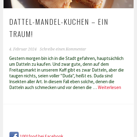
DATTEL-MANDEL-KUCHEN – EIN
TRAUM!
4. Februar 2024
Schreibe einen Kommentar
Gestern morgen bin ich in die Stadt gefahren, hauptsächlich
um Datteln zu kaufen. Und zwar gute, denn auf dem
Freitagsmarkt in unserem Kaff gibt es zwar Datteln, aber die
taugen nichts, seien voller "Duda", heißt es. Duda sind
Insekten aller Art. In diesem Fall eben solche, denen die
Dattel-
Datteln auch schmecken und vor denen die …
Weiterlesen
Mandel-
kuchen
–
ein
Traum!
1001food bei Facebook