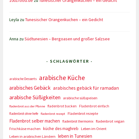
1001food.de
zu
Tunesischer Orangenkuchen – ein Gedicht
Leyla
zu
Tunesischer Orangenkuchen – ein Gedicht
Anna
zu
Südtunesien – Bergoasen und großer Salzsee
- SCHLAGWÖRTER -
arabische Küche
arabische Desserts
arabisches Gebäck
arabisches gebäck für ramadan
arabische Süßigkeiten
arabische süßspeisen
fladenbrot backen
Fladenbrot einfach
fladenbrot aus der Pfanne
Fladenbrot rezepte
fladenbrot ohne hefe
fladenbrot rezept
Fladenbrot selber machen
fladenbrot vegan
fladenbrot thermomix
küche des maghreb
Frischkäse machen
Leben im Orient
leben in Tunesien
Leben in arabischen Ländern