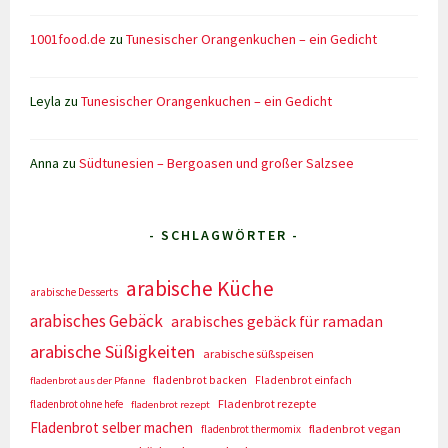
1001food.de
zu
Tunesischer Orangenkuchen – ein Gedicht
Leyla
zu
Tunesischer Orangenkuchen – ein Gedicht
Anna
zu
Südtunesien – Bergoasen und großer Salzsee
- SCHLAGWÖRTER -
arabische Küche
arabische Desserts
arabisches Gebäck
arabisches gebäck für ramadan
arabische Süßigkeiten
arabische süßspeisen
fladenbrot backen
Fladenbrot einfach
fladenbrot aus der Pfanne
Fladenbrot rezepte
fladenbrot ohne hefe
fladenbrot rezept
Fladenbrot selber machen
fladenbrot vegan
fladenbrot thermomix