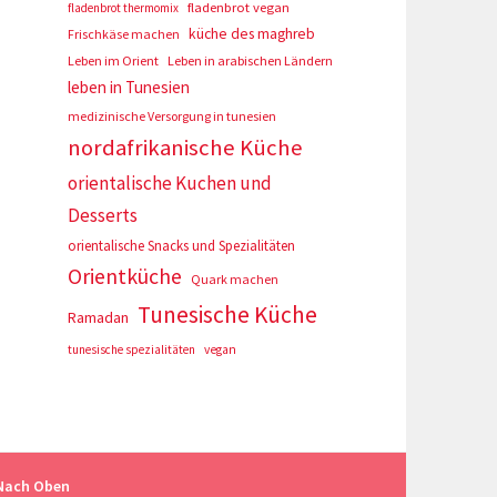
fladenbrot vegan
fladenbrot thermomix
küche des maghreb
Frischkäse machen
Leben im Orient
Leben in arabischen Ländern
leben in Tunesien
medizinische Versorgung in tunesien
nordafrikanische Küche
orientalische Kuchen und
Desserts
orientalische Snacks und Spezialitäten
Orientküche
Quark machen
Tunesische Küche
Ramadan
tunesische spezialitäten
vegan
Nach Oben