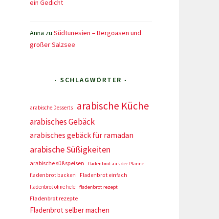
ein Gedicht
Anna
zu
Südtunesien – Bergoasen und
großer Salzsee
- SCHLAGWÖRTER -
arabische Küche
arabische Desserts
arabisches Gebäck
arabisches gebäck für ramadan
arabische Süßigkeiten
arabische süßspeisen
fladenbrot aus der Pfanne
fladenbrot backen
Fladenbrot einfach
fladenbrot ohne hefe
fladenbrot rezept
Fladenbrot rezepte
Fladenbrot selber machen