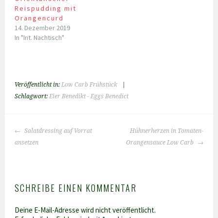
Reispudding mit
Orangencurd
14. Dezember 2019
In "Int. Nachtisch"
Veröffentlicht in:
Low Carb Frühstück
|
Schlagwort:
Eier Benedikt - Eggs Benedict
BEITRAGS-
Salatdressing auf Vorrat
Hühnerherzen in Tomaten-
NAVIGATION
ansetzen
Orangensauce Low Carb
SCHREIBE EINEN KOMMENTAR
Deine E-Mail-Adresse wird nicht veröffentlicht.