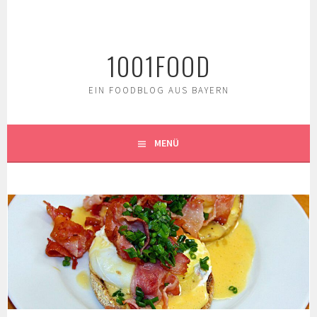
Springe
zum
Inhalt
1001FOOD
EIN FOODBLOG AUS BAYERN
MENÜ