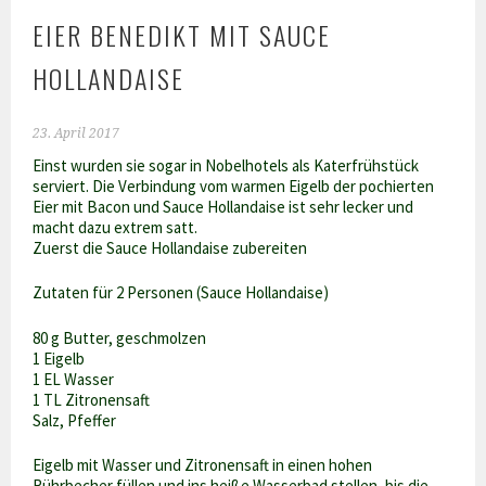
EIER BENEDIKT MIT SAUCE
HOLLANDAISE
23. April 2017
Einst wurden sie sogar in Nobelhotels als Katerfrühstück
serviert. Die Verbindung vom warmen Eigelb der pochierten
Eier mit Bacon und Sauce Hollandaise ist sehr lecker und
macht dazu extrem satt.
Zuerst die Sauce Hollandaise zubereiten
Zutaten für 2 Personen (Sauce Hollandaise)
80 g Butter, geschmolzen
1 Eigelb
1 EL Wasser
1 TL Zitronensaft
Salz, Pfeffer
Eigelb mit Wasser und Zitronensaft in einen hohen
Rührbecher füllen und ins heiße Wasserbad stellen, bis die