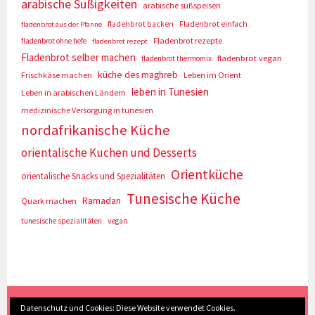
arabische Süßigkeiten
arabische süßspeisen
fladenbrot backen
Fladenbrot einfach
fladenbrot aus der Pfanne
Fladenbrot rezepte
fladenbrot ohne hefe
fladenbrot rezept
Fladenbrot selber machen
fladenbrot vegan
fladenbrot thermomix
küche des maghreb
Frischkäse machen
Leben im Orient
leben in Tunesien
Leben in arabischen Ländern
medizinische Versorgung in tunesien
nordafrikanische Küche
orientalische Kuchen und Desserts
Orientküche
orientalische Snacks und Spezialitäten
Tunesische Küche
Ramadan
Quark machen
tunesische spezialitäten
vegan
(c) Eva Seyberth
|
Home
|
Impressum/Datenschutz
|
Datenschutz und Cookies: Diese Website verwendet Cookies.