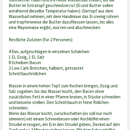
Butter im Extratopf geschmolzen ist (Ei und Butter sollen
annähernd dieselbe Temperatur haben). Eiertopf aus dem
Wasserbad nehmen, mit dem Handmixer das Ei cremig rühren
und tropfenweise die Butter dazufliessen lassen, bis alles
eine Mayonnaise ergibt, würzen und abschmecken.
Restliche Zutaten (für 2 Personen):
4 Eier, aufgeschlagen in einzelnen Schälchen
1 EL Essig, 1 EL Salz
8 Scheiben Bacon
2 Low Carb Brötchen, halbiert, getoastet
Schnittlauchröllchen
Wasser in einem hohen Topf zum Kochen bringen, Essig und
Salz zugeben. bis das Wasser kocht, den Bacon ohne
zusätzliches Fett in einer Pfanne braten, in Stücke schneiden
und beiseite stellen. Den Schnittlauch in feine Röllchen
schneiden.
Wenn das Wasser kocht, zurückschalten (es soll nur noch
simmern) mit einem Schneebesen oder Kochlöffel einen
Strudel erzeugen, ein Ei in den Strudel geben, Deckel auf den
Topf und ca 2 Minuten ziehen lassen. Mit dem Schaumlöffel