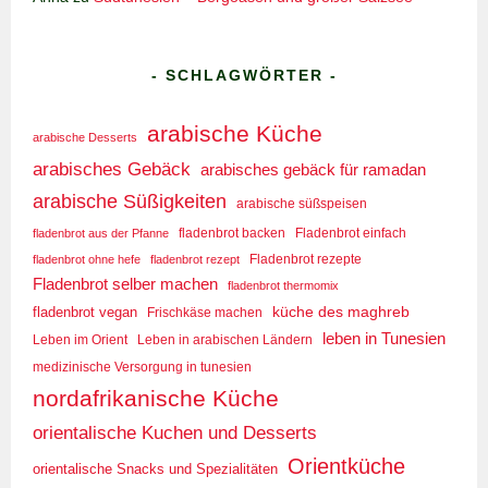
- SCHLAGWÖRTER -
arabische Küche
arabische Desserts
arabisches Gebäck
arabisches gebäck für ramadan
arabische Süßigkeiten
arabische süßspeisen
fladenbrot aus der Pfanne
fladenbrot backen
Fladenbrot einfach
Fladenbrot rezepte
fladenbrot ohne hefe
fladenbrot rezept
Fladenbrot selber machen
fladenbrot thermomix
küche des maghreb
fladenbrot vegan
Frischkäse machen
leben in Tunesien
Leben im Orient
Leben in arabischen Ländern
medizinische Versorgung in tunesien
nordafrikanische Küche
orientalische Kuchen und Desserts
Orientküche
orientalische Snacks und Spezialitäten