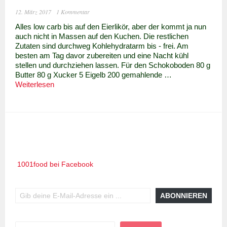
12. März 2017
1 Kommentar
Alles low carb bis auf den Eierlikör, aber der kommt ja nun
auch nicht in Massen auf den Kuchen. Die restlichen
Zutaten sind durchweg Kohlehydratarm bis - frei. Am
besten am Tag davor zubereiten und eine Nacht kühl
stellen und durchziehen lassen. Für den Schokoboden 80 g
Butter 80 g Xucker 5 Eigelb 200 gemahlende …
Eierlikör-
Weiterlesen
Torte
(fast)
Low
Carb
1001food bei Facebook
Gib deine E-Mail-Adresse ein ...
ABONNIEREN