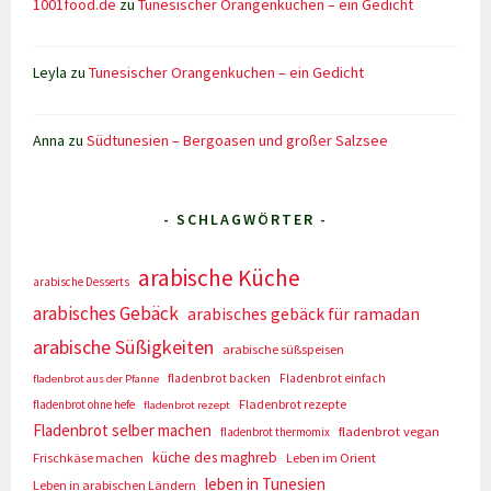
1001food.de
zu
Tunesischer Orangenkuchen – ein Gedicht
Leyla
zu
Tunesischer Orangenkuchen – ein Gedicht
Anna
zu
Südtunesien – Bergoasen und großer Salzsee
- SCHLAGWÖRTER -
arabische Küche
arabische Desserts
arabisches Gebäck
arabisches gebäck für ramadan
arabische Süßigkeiten
arabische süßspeisen
fladenbrot backen
Fladenbrot einfach
fladenbrot aus der Pfanne
Fladenbrot rezepte
fladenbrot ohne hefe
fladenbrot rezept
Fladenbrot selber machen
fladenbrot vegan
fladenbrot thermomix
küche des maghreb
Frischkäse machen
Leben im Orient
leben in Tunesien
Leben in arabischen Ländern