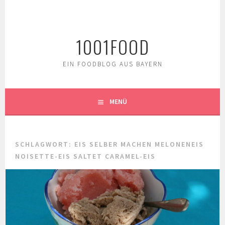
Springe
zum
Inhalt
1001FOOD
EIN FOODBLOG AUS BAYERN
MENÜ
SCHLAGWORT:
EIS SELBER MACHEN MELONENEIS
NOISETTE-EIS SALTET CARAMEL-EIS