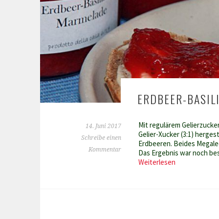
ERDBEER-BASIL
Mit regulärem Gelierzucker 
14. Juni 2017
Gelier-Xucker (3:1) herges
Schreibe einen
Erdbeeren. Beides Megalec
Kommentar
Das Ergebnis war noch bess
Erdbeer-
Weiterlesen
Basilikum-
Marmelade
–
auch
Low
Carb