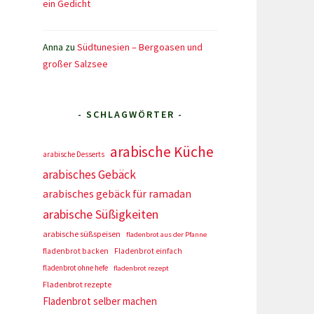
ein Gedicht
Anna
zu
Südtunesien – Bergoasen und
großer Salzsee
- SCHLAGWÖRTER -
arabische Küche
arabische Desserts
arabisches Gebäck
arabisches gebäck für ramadan
arabische Süßigkeiten
arabische süßspeisen
fladenbrot aus der Pfanne
fladenbrot backen
Fladenbrot einfach
fladenbrot ohne hefe
fladenbrot rezept
Fladenbrot rezepte
Fladenbrot selber machen