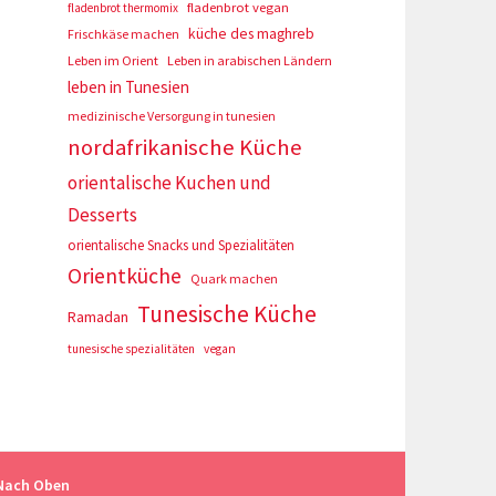
fladenbrot vegan
fladenbrot thermomix
küche des maghreb
Frischkäse machen
Leben im Orient
Leben in arabischen Ländern
leben in Tunesien
medizinische Versorgung in tunesien
nordafrikanische Küche
orientalische Kuchen und
Desserts
orientalische Snacks und Spezialitäten
Orientküche
Quark machen
Tunesische Küche
Ramadan
tunesische spezialitäten
vegan
Nach Oben