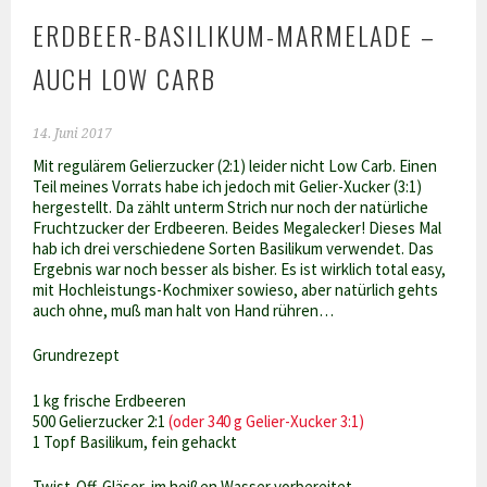
ERDBEER-BASILIKUM-MARMELADE –
AUCH LOW CARB
14. Juni 2017
Mit regulärem Gelierzucker (2:1) leider nicht Low Carb. Einen
Teil meines Vorrats habe ich jedoch mit Gelier-Xucker (3:1)
hergestellt. Da zählt unterm Strich nur noch der natürliche
Fruchtzucker der Erdbeeren. Beides Megalecker! Dieses Mal
hab ich drei verschiedene Sorten Basilikum verwendet. Das
Ergebnis war noch besser als bisher. Es ist wirklich total easy,
mit Hochleistungs-Kochmixer sowieso, aber natürlich gehts
auch ohne, muß man halt von Hand rühren…
Grundrezept
1 kg frische Erdbeeren
500 Gelierzucker 2:1
(oder 340 g Gelier-Xucker 3:1)
1 Topf Basilikum, fein gehackt
Twist-Off-Gläser, im heißen Wasser vorbereitet