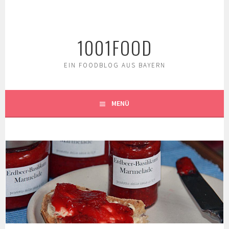
Springe
zum
Inhalt
1001FOOD
EIN FOODBLOG AUS BAYERN
MENÜ