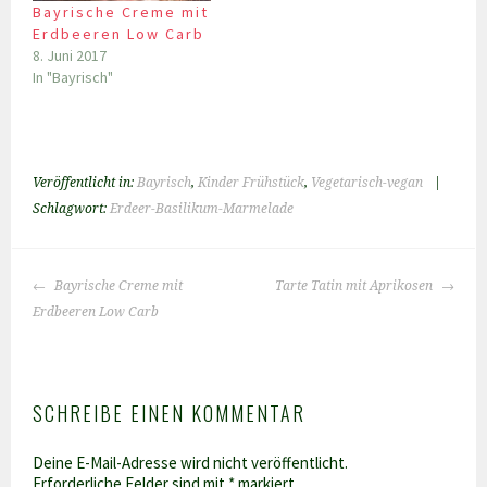
Bayrische Creme mit
Erdbeeren Low Carb
8. Juni 2017
In "Bayrisch"
Veröffentlicht in:
Bayrisch
,
Kinder Frühstück
,
Vegetarisch-vegan
|
Schlagwort:
Erdeer-Basilikum-Marmelade
BEITRAGS-
Bayrische Creme mit
Tarte Tatin mit Aprikosen
NAVIGATION
Erdbeeren Low Carb
SCHREIBE EINEN KOMMENTAR
Deine E-Mail-Adresse wird nicht veröffentlicht.
Erforderliche Felder sind mit
*
markiert