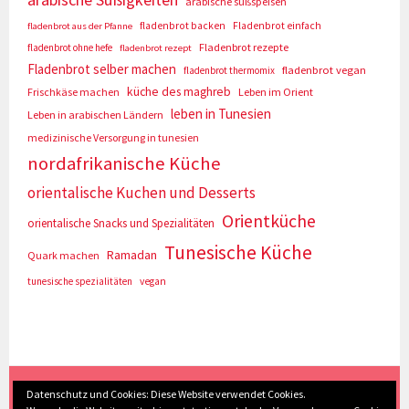
arabische süßspeisen
fladenbrot backen
Fladenbrot einfach
fladenbrot aus der Pfanne
Fladenbrot rezepte
fladenbrot ohne hefe
fladenbrot rezept
Fladenbrot selber machen
fladenbrot vegan
fladenbrot thermomix
küche des maghreb
Frischkäse machen
Leben im Orient
leben in Tunesien
Leben in arabischen Ländern
medizinische Versorgung in tunesien
nordafrikanische Küche
orientalische Kuchen und Desserts
Orientküche
orientalische Snacks und Spezialitäten
Tunesische Küche
Ramadan
Quark machen
tunesische spezialitäten
vegan
(c) Eva Seyberth
|
Home
|
Impressum/Datenschutz
|
Datenschutz und Cookies: Diese Website verwendet Cookies.