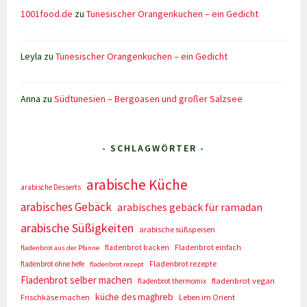
1001food.de
zu
Tunesischer Orangenkuchen – ein Gedicht
Leyla
zu
Tunesischer Orangenkuchen – ein Gedicht
Anna
zu
Südtunesien – Bergoasen und großer Salzsee
- SCHLAGWÖRTER -
arabische Küche
arabische Desserts
arabisches Gebäck
arabisches gebäck für ramadan
arabische Süßigkeiten
arabische süßspeisen
fladenbrot backen
Fladenbrot einfach
fladenbrot aus der Pfanne
Fladenbrot rezepte
fladenbrot ohne hefe
fladenbrot rezept
Fladenbrot selber machen
fladenbrot vegan
fladenbrot thermomix
küche des maghreb
Frischkäse machen
Leben im Orient