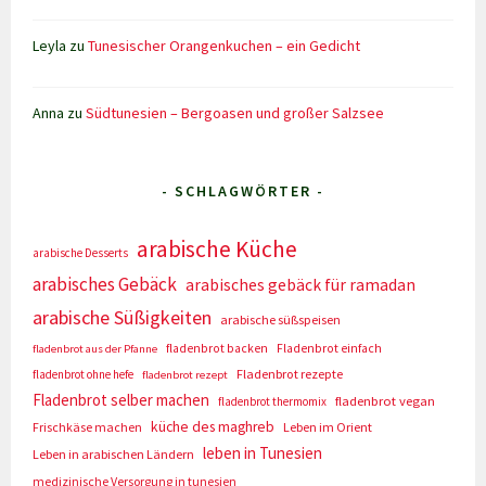
Leyla
zu
Tunesischer Orangenkuchen – ein Gedicht
Anna
zu
Südtunesien – Bergoasen und großer Salzsee
- SCHLAGWÖRTER -
arabische Küche
arabische Desserts
arabisches Gebäck
arabisches gebäck für ramadan
arabische Süßigkeiten
arabische süßspeisen
fladenbrot backen
Fladenbrot einfach
fladenbrot aus der Pfanne
Fladenbrot rezepte
fladenbrot ohne hefe
fladenbrot rezept
Fladenbrot selber machen
fladenbrot vegan
fladenbrot thermomix
küche des maghreb
Frischkäse machen
Leben im Orient
leben in Tunesien
Leben in arabischen Ländern
medizinische Versorgung in tunesien