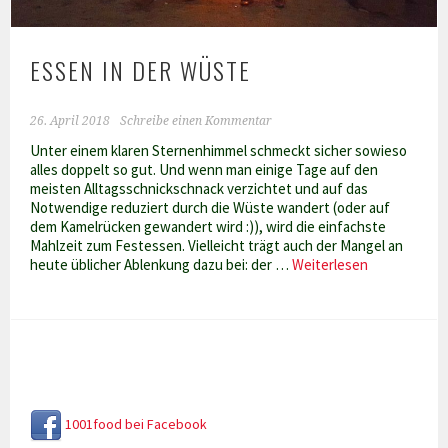
ESSEN IN DER WÜSTE
26. April 2018
Schreibe einen Kommentar
Unter einem klaren Sternenhimmel schmeckt sicher sowieso
alles doppelt so gut. Und wenn man einige Tage auf den
meisten Alltagsschnickschnack verzichtet und auf das
Notwendige reduziert durch die Wüste wandert (oder auf
dem Kamelrücken gewandert wird :)), wird die einfachste
Mahlzeit zum Festessen. Vielleicht trägt auch der Mangel an
Essen
heute üblicher Ablenkung dazu bei: der …
Weiterlesen
in
der
Wüste
1001food bei Facebook