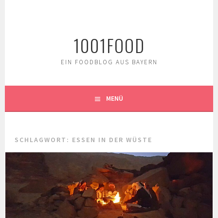
Springe
zum
Inhalt
1001FOOD
EIN FOODBLOG AUS BAYERN
MENÜ
SCHLAGWORT:
ESSEN IN DER WÜSTE