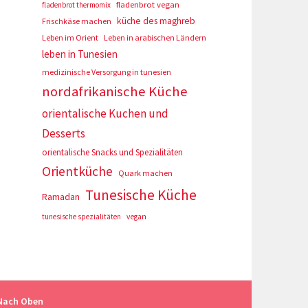
fladenbrot vegan
fladenbrot thermomix
küche des maghreb
Frischkäse machen
Leben im Orient
Leben in arabischen Ländern
leben in Tunesien
medizinische Versorgung in tunesien
nordafrikanische Küche
orientalische Kuchen und
Desserts
orientalische Snacks und Spezialitäten
Orientküche
Quark machen
Tunesische Küche
Ramadan
tunesische spezialitäten
vegan
Nach Oben