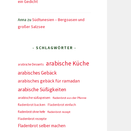
ein Gedicht
Anna
zu
Südtunesien – Bergoasen und
großer Salzsee
- SCHLAGWÖRTER -
arabische Küche
arabische Desserts
arabisches Gebäck
arabisches gebäck für ramadan
arabische Süßigkeiten
arabische süßspeisen
fladenbrot aus der Pfanne
fladenbrot backen
Fladenbrot einfach
fladenbrot ohne hefe
fladenbrot rezept
Fladenbrot rezepte
Fladenbrot selber machen