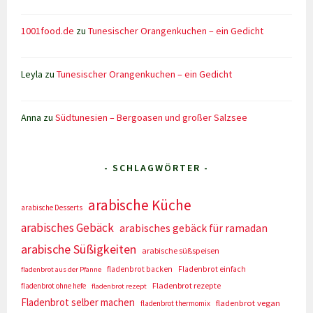
1001food.de
zu
Tunesischer Orangenkuchen – ein Gedicht
Leyla
zu
Tunesischer Orangenkuchen – ein Gedicht
Anna
zu
Südtunesien – Bergoasen und großer Salzsee
- SCHLAGWÖRTER -
arabische Küche
arabische Desserts
arabisches Gebäck
arabisches gebäck für ramadan
arabische Süßigkeiten
arabische süßspeisen
fladenbrot backen
Fladenbrot einfach
fladenbrot aus der Pfanne
Fladenbrot rezepte
fladenbrot ohne hefe
fladenbrot rezept
Fladenbrot selber machen
fladenbrot vegan
fladenbrot thermomix