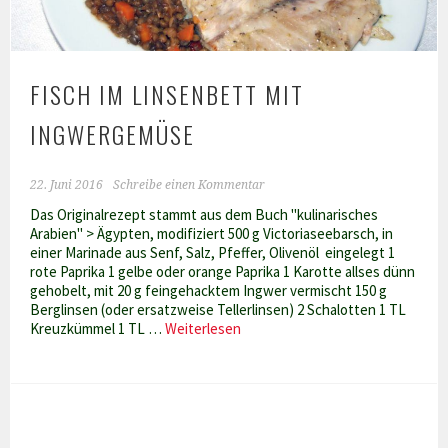
FISCH IM LINSENBETT MIT
INGWERGEMÜSE
22. Juni 2016
Schreibe einen Kommentar
Das Originalrezept stammt aus dem Buch "kulinarisches
Arabien" > Ägypten, modifiziert 500 g Victoriaseebarsch, in
einer Marinade aus Senf, Salz, Pfeffer, Olivenöl eingelegt 1
rote Paprika 1 gelbe oder orange Paprika 1 Karotte allses dünn
gehobelt, mit 20 g feingehacktem Ingwer vermischt 150 g
Berglinsen (oder ersatzweise Tellerlinsen) 2 Schalotten 1 TL
Fisch
Kreuzkümmel 1 TL …
Weiterlesen
im
Linsenbett
mit
Ingwergemüse