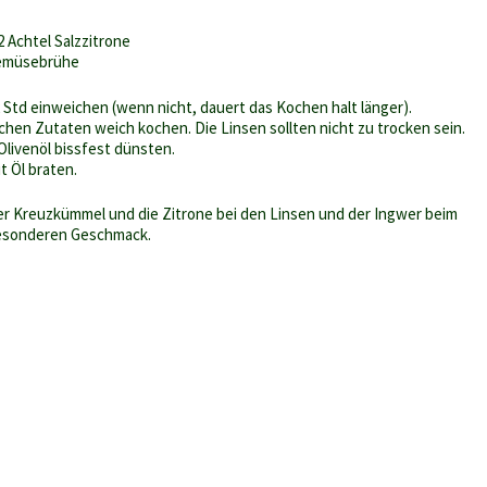
2 Achtel Salzzitrone
 Gemüsebrühe
 Std einweichen (wenn nicht, dauert das Kochen halt länger).
ichen Zutaten weich kochen. Die Linsen sollten nicht zu trocken sein.
Olivenöl bissfest dünsten.
t Öl braten.
er Kreuzkümmel und die Zitrone bei den Linsen und der Ingwer beim
esonderen Geschmack.