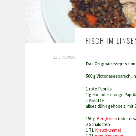
FISCH IM LINS
22. Juni 2016
Das Originalrezept sta
500 g Victoriaseebarsch, in
1 rote Paprika
1 gelbe oder orange Papri
1 Karotte
allses dünn gehobelt, mit
150 g
Berglinsen
(oder ers
2 Schalotten
1 TL
Kreuzkümmel
1 TL
gem. Koriander