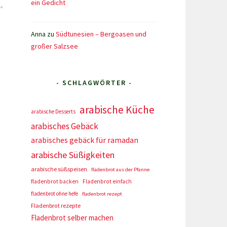
ein Gedicht
Anna
zu
Südtunesien – Bergoasen und
großer Salzsee
- SCHLAGWÖRTER -
arabische Küche
arabische Desserts
arabisches Gebäck
arabisches gebäck für ramadan
arabische Süßigkeiten
arabische süßspeisen
fladenbrot aus der Pfanne
fladenbrot backen
Fladenbrot einfach
fladenbrot ohne hefe
fladenbrot rezept
Fladenbrot rezepte
Fladenbrot selber machen