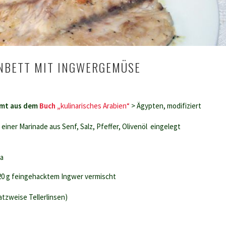
ENBETT MIT INGWERGEMÜSE
mmt aus dem
Buch „
kulinarisches Arabien“
> Ägypten, modifiziert
 einer Marinade aus Senf, Salz, Pfeffer, Olivenöl eingelegt
ka
 20 g feingehacktem Ingwer vermischt
atzweise Tellerlinsen)