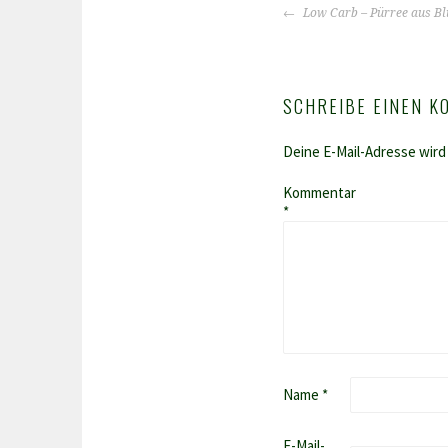
BEITRAGS-
Low Carb – Pürree aus B
NAVIGATION
SCHREIBE EINEN 
Deine E-Mail-Adresse wird 
Kommentar
*
Name
*
E-Mail-