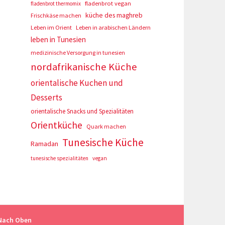
fladenbrot vegan
fladenbrot thermomix
küche des maghreb
Frischkäse machen
Leben im Orient
Leben in arabischen Ländern
leben in Tunesien
medizinische Versorgung in tunesien
nordafrikanische Küche
orientalische Kuchen und
Desserts
orientalische Snacks und Spezialitäten
Orientküche
Quark machen
Tunesische Küche
Ramadan
tunesische spezialitäten
vegan
Nach Oben