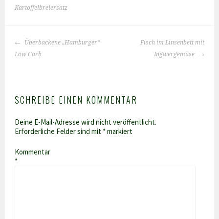
Kartoffelbreiersatz
BEITRAGS-
Überbackene „Hamburger“
Fisch im Linsenbett mit
NAVIGATION
Low Carb
Ingwergemüse
SCHREIBE EINEN KOMMENTAR
Deine E-Mail-Adresse wird nicht veröffentlicht.
Erforderliche Felder sind mit
*
markiert
Kommentar
*