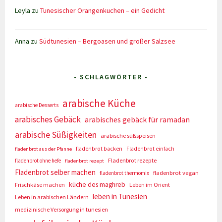
Leyla
zu
Tunesischer Orangenkuchen – ein Gedicht
Anna
zu
Südtunesien – Bergoasen und großer Salzsee
- SCHLAGWÖRTER -
arabische Küche
arabische Desserts
arabisches Gebäck
arabisches gebäck für ramadan
arabische Süßigkeiten
arabische süßspeisen
fladenbrot backen
Fladenbrot einfach
fladenbrot aus der Pfanne
Fladenbrot rezepte
fladenbrot ohne hefe
fladenbrot rezept
Fladenbrot selber machen
fladenbrot vegan
fladenbrot thermomix
küche des maghreb
Frischkäse machen
Leben im Orient
leben in Tunesien
Leben in arabischen Ländern
medizinische Versorgung in tunesien