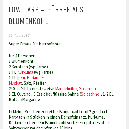
LOW CARB – PÜRREE AUS
BLUMENKOHL
22. Juni 2016
Super Ersatz für Kartoffelbrei
für 4 Personen
1 Blumenkohl
2 Karotten (wg Farbe)
1 TL
Kurkuma
(wg Farbe)
1 TL
gem. Koriander
Muskat
, Salz, Pfeffer
250 ml Milch/ ersatzweise
Mandelmilch
,
Sojamilch
1 EL Olivenöl, 3 Esslöffel flüssige Sahne (
Sojasahne
), 1-2 EL
Butter/Margarine
In kleine Röschen zerteilter Blumenkohl und 2 geschälte
Karotten in Stücken in einen Dampfeinsatz. Kurkuma,
Koriander über dem Blumenkohl verteilen und alles über
Salzwasser gar dämpfen (ca 30 Min)