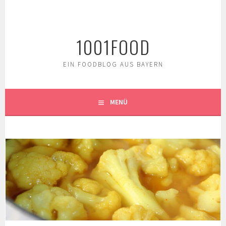
Springe
zum
Inhalt
1001FOOD
EIN FOODBLOG AUS BAYERN
MENÜ