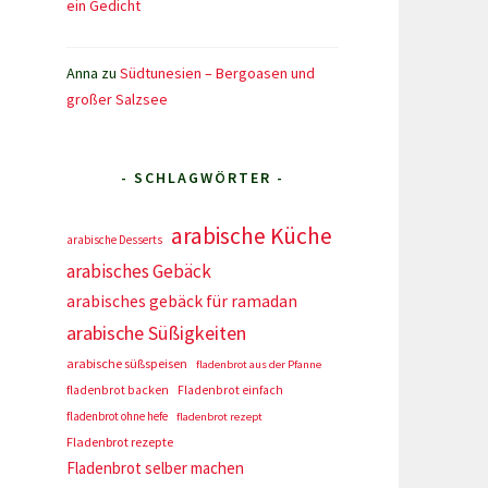
ein Gedicht
Anna
zu
Südtunesien – Bergoasen und
großer Salzsee
- SCHLAGWÖRTER -
arabische Küche
arabische Desserts
arabisches Gebäck
arabisches gebäck für ramadan
arabische Süßigkeiten
arabische süßspeisen
fladenbrot aus der Pfanne
fladenbrot backen
Fladenbrot einfach
fladenbrot ohne hefe
fladenbrot rezept
Fladenbrot rezepte
Fladenbrot selber machen