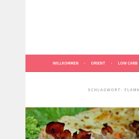
Springe
zum
Inhalt
WILLKOMMEN
ORIENT
LOW CARB
SCHLAGWORT:
FLAM