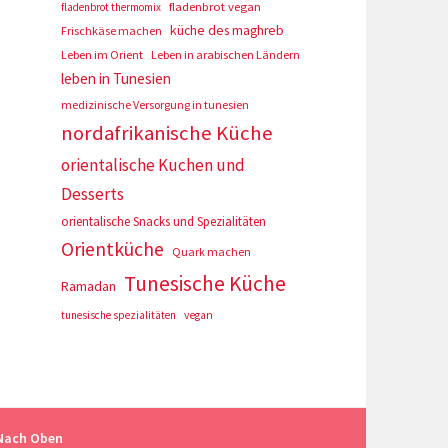
fladenbrot vegan
fladenbrot thermomix
küche des maghreb
Frischkäse machen
Leben im Orient
Leben in arabischen Ländern
leben in Tunesien
medizinische Versorgung in tunesien
nordafrikanische Küche
orientalische Kuchen und
Desserts
orientalische Snacks und Spezialitäten
Orientküche
Quark machen
Tunesische Küche
Ramadan
tunesische spezialitäten
vegan
Nach Oben