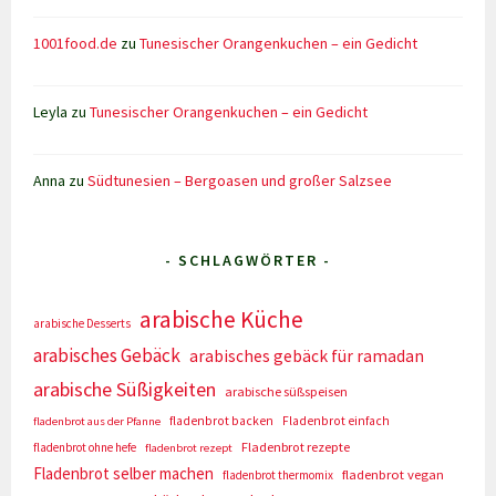
1001food.de
zu
Tunesischer Orangenkuchen – ein Gedicht
Leyla
zu
Tunesischer Orangenkuchen – ein Gedicht
Anna
zu
Südtunesien – Bergoasen und großer Salzsee
- SCHLAGWÖRTER -
arabische Küche
arabische Desserts
arabisches Gebäck
arabisches gebäck für ramadan
arabische Süßigkeiten
arabische süßspeisen
fladenbrot backen
Fladenbrot einfach
fladenbrot aus der Pfanne
Fladenbrot rezepte
fladenbrot ohne hefe
fladenbrot rezept
Fladenbrot selber machen
fladenbrot vegan
fladenbrot thermomix