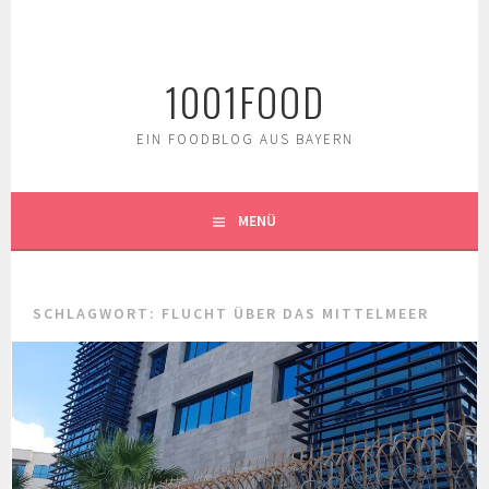
Springe
zum
Inhalt
1001FOOD
EIN FOODBLOG AUS BAYERN
MENÜ
SCHLAGWORT:
FLUCHT ÜBER DAS MITTELMEER