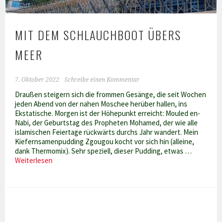
MIT DEM SCHLAUCHBOOT ÜBERS
MEER
7. Oktober 2022
Schreibe einen Kommentar
Draußen steigern sich die frommen Gesänge, die seit Wochen
jeden Abend von der nahen Moschee herüber hallen, ins
Ekstatische. Morgen ist der Höhepunkt erreicht: Mouled en-
Nabi, der Geburtstag des Propheten Mohamed, der wie alle
islamischen Feiertage rückwärts durchs Jahr wandert. Mein
Kiefernsamenpudding Zgougou kocht vor sich hin (alleine,
dank Thermomix). Sehr speziell, dieser Pudding, etwas …
Mit
Weiterlesen
dem
Schlauchboot
übers
Meer