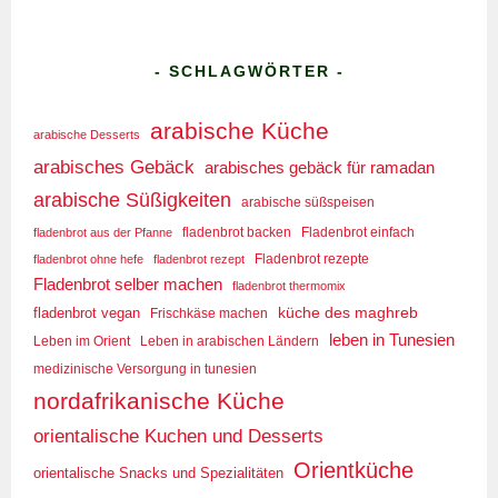
- SCHLAGWÖRTER -
arabische Küche
arabische Desserts
arabisches Gebäck
arabisches gebäck für ramadan
arabische Süßigkeiten
arabische süßspeisen
fladenbrot aus der Pfanne
fladenbrot backen
Fladenbrot einfach
Fladenbrot rezepte
fladenbrot ohne hefe
fladenbrot rezept
Fladenbrot selber machen
fladenbrot thermomix
küche des maghreb
fladenbrot vegan
Frischkäse machen
leben in Tunesien
Leben im Orient
Leben in arabischen Ländern
medizinische Versorgung in tunesien
nordafrikanische Küche
orientalische Kuchen und Desserts
Orientküche
orientalische Snacks und Spezialitäten