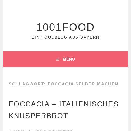
Springe
zum
Inhalt
1001FOOD
EIN FOODBLOG AUS BAYERN
MENÜ
SCHLAGWORT:
FOCCACIA SELBER MACHEN
FOCCACIA – ITALIENISCHES
KNUSPERBROT
2. Februar 2021
Schreibe einen Kommentar