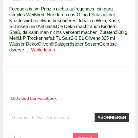
Foccacia ist im Prinzip nichts aufregendes, ein ganz
simples Weißbrot. Nur durch das Öl und Salz auf der
Kruste wird es etwas besonderes. Ideal zu Wein, Käse,
Schinken und Antipasti.Die Deko macht auch Kindern
Spaß, da kann man nichts verkehrt machen. Zutaten:500 g
Mehl1 P Trockenhefe1 TL Salz2-3 EL Olivenöl325 ml
Wasser Deko:OlivenölSalzgerösteter SesamGemüse
Foccacia
diverse …
Weiterlesen
–
italienisches
Knusperbrot
1001food bei Facebook
Gib deine E-Mail-Adresse ein ...
ABONNIEREN
Suchen