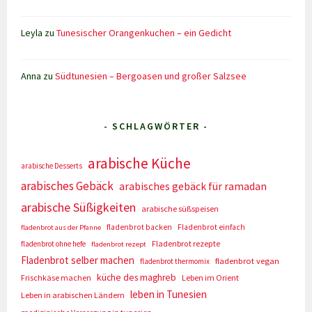
Leyla
zu
Tunesischer Orangenkuchen – ein Gedicht
Anna
zu
Südtunesien – Bergoasen und großer Salzsee
- SCHLAGWÖRTER -
arabische Küche
arabische Desserts
arabisches Gebäck
arabisches gebäck für ramadan
arabische Süßigkeiten
arabische süßspeisen
fladenbrot backen
Fladenbrot einfach
fladenbrot aus der Pfanne
Fladenbrot rezepte
fladenbrot ohne hefe
fladenbrot rezept
Fladenbrot selber machen
fladenbrot vegan
fladenbrot thermomix
küche des maghreb
Frischkäse machen
Leben im Orient
leben in Tunesien
Leben in arabischen Ländern