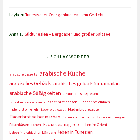
Leyla
zu
Tunesischer Orangenkuchen – ein Gedicht
Anna
zu
Südtunesien – Bergoasen und großer Salzsee
- SCHLAGWÖRTER -
arabische Küche
arabische Desserts
arabisches Gebäck
arabisches gebäck für ramadan
arabische Süßigkeiten
arabische süßspeisen
fladenbrot backen
Fladenbrot einfach
fladenbrot aus der Pfanne
Fladenbrot rezepte
fladenbrot ohne hefe
fladenbrot rezept
Fladenbrot selber machen
fladenbrot vegan
fladenbrot thermomix
küche des maghreb
Frischkäse machen
Leben im Orient
leben in Tunesien
Leben in arabischen Ländern